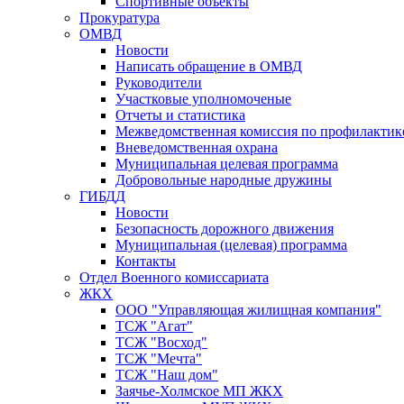
Спортивные объекты
Прокуратура
ОМВД
Новости
Написать обращение в ОМВД
Руководители
Участковые уполномоченые
Отчеты и статистика
Межведомственная комиссия по профилактик
Вневедомственная охрана
Муниципальная целевая программа
Добровольные народные дружины
ГИБДД
Новости
Безопасность дорожного движения
Муниципальная (целевая) программа
Контакты
Отдел Военного комиссариата
ЖКХ
ООО "Управляющая жилищная компания"
ТСЖ "Агат"
ТСЖ "Восход"
ТСЖ "Мечта"
ТСЖ "Наш дом"
Заячье-Холмское МП ЖКХ