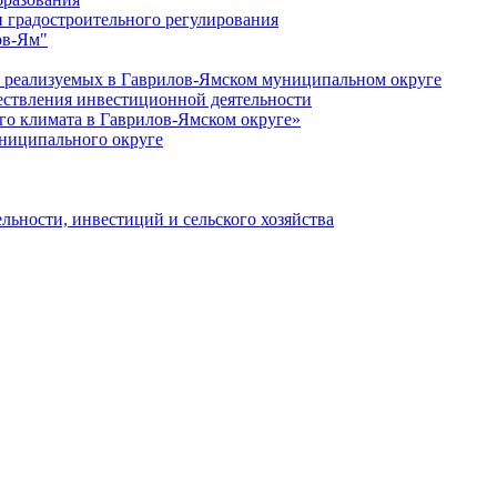
 градостроительного регулирования
ов-Ям"
еализуемых в Гаврилов-Ямском муниципальном округе
ествления инвестиционной деятельности
о климата в Гаврилов-Ямском округе»
ниципального округе
льности, инвестиций и сельского хозяйства