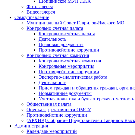
Шопшинское МУП ЖКХ
Фотогалерея
Видеогалерея
Самоуправление
Муниципальный Совет Гаврилов-Ямского МО
Контрольно-счетная палата
Контрольно-счётная палата
Деятельность
Правовые документы
Противодействие коррупции
Контрольно-счётная комиссия
Контрольно-счётная комиссия
Контрольные мероприятия
Противодействие коррупции
Экспертно-аналитическая работа
Деятельность
Прием граждан и обращения граждан, органи
Нормативные документы
Учетная политика и бухгалтерская отчетность
Общественная палата
Оценка эффективности ОМСУ
Противодействие коррупции
(АРХИВ) Собрание Представителей Гаврилов-Ямск
Администрация
Календарь мероприятий