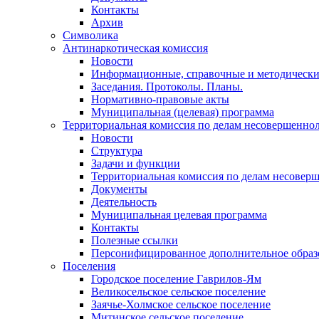
Контакты
Архив
Символика
Антинаркотическая комиссия
Новости
Информационные, справочные и методически
Заседания. Протоколы. Планы.
Нормативно-правовые акты
Муниципальная (целевая) программа
Территориальная комиссия по делам несовершеннол
Новости
Структура
Задачи и функции
Территориальная комиссия по делам несовер
Документы
Деятельность
Муниципальная целевая программа
Контакты
Полезные ссылки
Персонифицированное дополнительное образ
Поселения
Городское поселение Гаврилов-Ям
Великосельское сельское поселение
Заячье-Холмское сельское поселение
Митинское сельское поселение