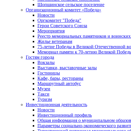
Шопшинское сельское поселение
Организационный комитет «Победа»
Новости
Оргкомитет "Победа"
Герои Советского Союза
Мероприятия
Реестр мемориальных памятников и воинских
Жилье ветеранам
75-летие Победы в Великой Отечественной в
Мемориал памяти к 70-летию Великой Побед
Гостям города
Вокзалы
Выставки, выставочные залы
Гостиницы
Кафе, бары, рестораны
Маршрутный автобус
Музеи
Такси
Туризм
Инвестиционная деятельность
Новости
Инвестиционный профиль
Общая информация о муниципальном образова
Параметры социально-экономического развит
Туристический потенциал муниципального о