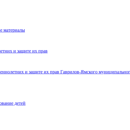
е материалы
етних и защите их прав
шеннолетних и защите их прав Гаврилов-Ямского муниципальног
ование детей