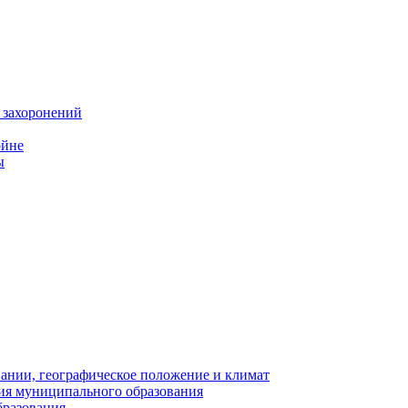
 захоронений
ойне
ы
нии, географическое положение и климат
ия муниципального образования
бразования