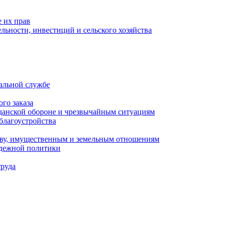
 их прав
льности, инвестиций и сельского хозяйства
альной службе
го заказа
данской обороне и чрезвычайным ситуациям
благоустройства
ству, имущественным и земельным отношениям
одежной политики
труда