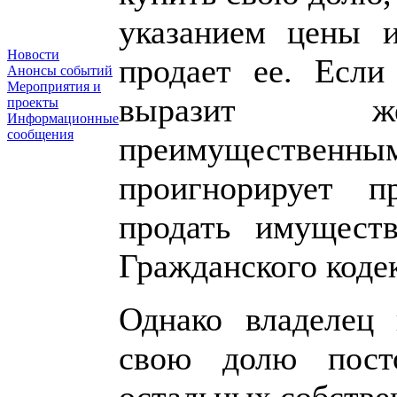
указанием цены и
Новости
продает ее. Если
Анонсы событий
Мероприятия и
выразит жел
проекты
Информационные
сообщения
преимуществен
проигнорирует п
продать имуществ
Гражданского коде
Однако владелец 
свою долю пост