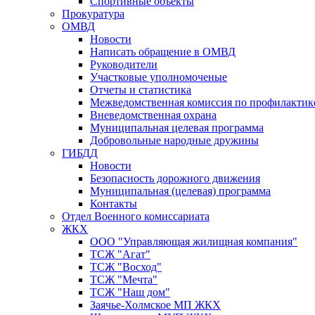
Спортивные объекты
Прокуратура
ОМВД
Новости
Написать обращение в ОМВД
Руководители
Участковые уполномоченые
Отчеты и статистика
Межведомственная комиссия по профилактик
Вневедомственная охрана
Муниципальная целевая программа
Добровольные народные дружины
ГИБДД
Новости
Безопасность дорожного движения
Муниципальная (целевая) программа
Контакты
Отдел Военного комиссариата
ЖКХ
ООО "Управляющая жилищная компания"
ТСЖ "Агат"
ТСЖ "Восход"
ТСЖ "Мечта"
ТСЖ "Наш дом"
Заячье-Холмское МП ЖКХ