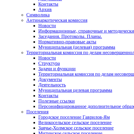
Контакты
Архив
Символика
Антинаркотическая комиссия
Новости
Информационные, справочные и методически
Заседания. Протоколы. Планы.
Нормативно-правовые акты
Муниципальная (целевая) программа
Территориальная комиссия по делам несовершеннол
Новости
Структура
Задачи и функции
Территориальная комиссия по делам несовер
Документы
Деятельность
Муниципальная целевая программа
Контакты
Полезные ссылки
Персонифицированное дополнительное образ
Поселения
Городское поселение Гаврилов-Ям
Великосельское сельское поселение
Заячье-Холмское сельское поселение
Митинское сельское поселение