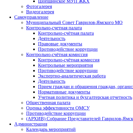
Шопшинское МУП ЖКХ
Фотогалерея
Видеогалерея
Самоуправление
Муниципальный Совет Гаврилов-Ямского МО
Контрольно-счетная палата
Контрольно-счётная палата
Деятельность
Правовые документы
Противодействие коррупции
Контрольно-счётная комиссия
Контрольно-счётная комиссия
Контрольные мероприятия
Противодействие коррупции
Экспертно-аналитическая работа
Деятельность
Прием граждан и обращения граждан, органи
Нормативные документы
Учетная политика и бухгалтерская отчетность
Общественная палата
Оценка эффективности ОМСУ
Противодействие коррупции
(АРХИВ) Собрание Представителей Гаврилов-Ямск
Администрация
Календарь мероприятий