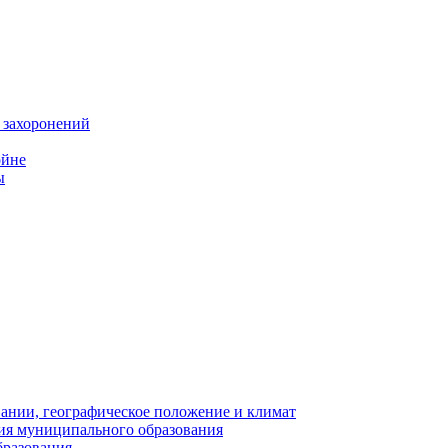
 захоронений
ойне
ы
нии, географическое положение и климат
ия муниципального образования
бразования