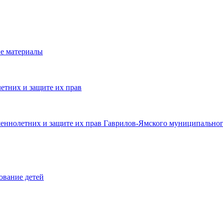
е материалы
етних и защите их прав
шеннолетних и защите их прав Гаврилов-Ямского муниципальног
ование детей