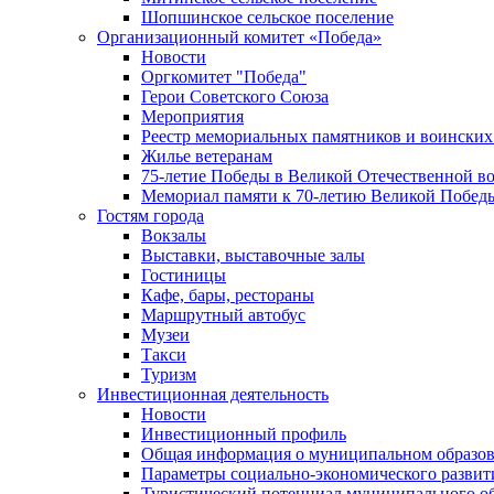
Шопшинское сельское поселение
Организационный комитет «Победа»
Новости
Оргкомитет "Победа"
Герои Советского Союза
Мероприятия
Реестр мемориальных памятников и воинских
Жилье ветеранам
75-летие Победы в Великой Отечественной в
Мемориал памяти к 70-летию Великой Побед
Гостям города
Вокзалы
Выставки, выставочные залы
Гостиницы
Кафе, бары, рестораны
Маршрутный автобус
Музеи
Такси
Туризм
Инвестиционная деятельность
Новости
Инвестиционный профиль
Общая информация о муниципальном образова
Параметры социально-экономического развит
Туристический потенциал муниципального о