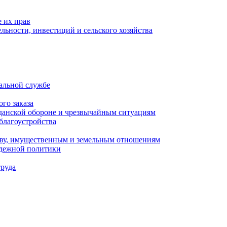
 их прав
льности, инвестиций и сельского хозяйства
альной службе
го заказа
данской обороне и чрезвычайным ситуациям
благоустройства
ству, имущественным и земельным отношениям
одежной политики
труда