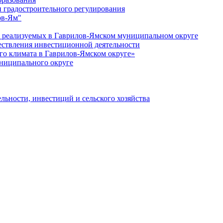
 градостроительного регулирования
ов-Ям"
еализуемых в Гаврилов-Ямском муниципальном округе
ествления инвестиционной деятельности
о климата в Гаврилов-Ямском округе»
ниципального округе
льности, инвестиций и сельского хозяйства