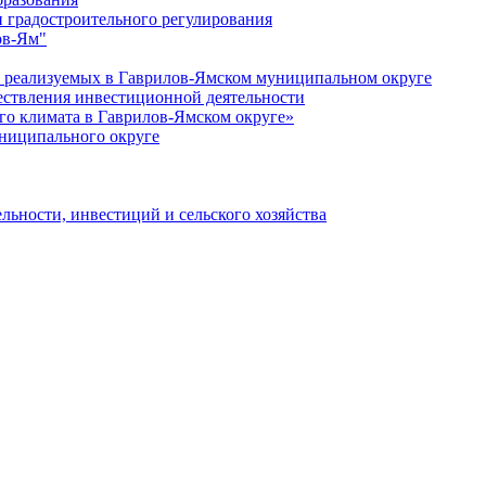
 градостроительного регулирования
ов-Ям"
еализуемых в Гаврилов-Ямском муниципальном округе
ествления инвестиционной деятельности
о климата в Гаврилов-Ямском округе»
ниципального округе
льности, инвестиций и сельского хозяйства