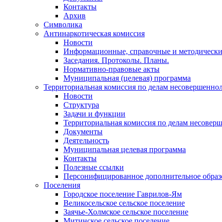
Контакты
Архив
Символика
Антинаркотическая комиссия
Новости
Информационные, справочные и методически
Заседания. Протоколы. Планы.
Нормативно-правовые акты
Муниципальная (целевая) программа
Территориальная комиссия по делам несовершеннол
Новости
Структура
Задачи и функции
Территориальная комиссия по делам несовер
Документы
Деятельность
Муниципальная целевая программа
Контакты
Полезные ссылки
Персонифицированное дополнительное образ
Поселения
Городское поселение Гаврилов-Ям
Великосельское сельское поселение
Заячье-Холмское сельское поселение
Митинское сельское поселение