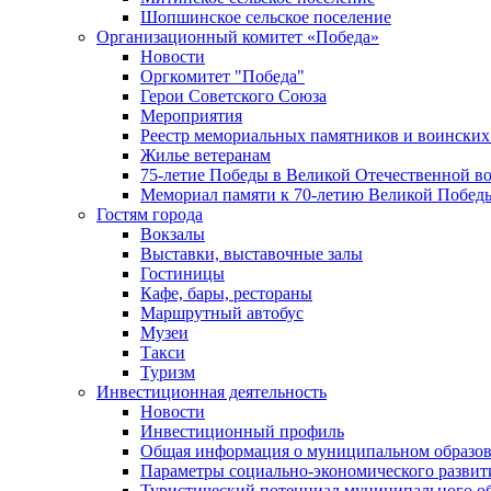
Шопшинское сельское поселение
Организационный комитет «Победа»
Новости
Оргкомитет "Победа"
Герои Советского Союза
Мероприятия
Реестр мемориальных памятников и воинских
Жилье ветеранам
75-летие Победы в Великой Отечественной в
Мемориал памяти к 70-летию Великой Побед
Гостям города
Вокзалы
Выставки, выставочные залы
Гостиницы
Кафе, бары, рестораны
Маршрутный автобус
Музеи
Такси
Туризм
Инвестиционная деятельность
Новости
Инвестиционный профиль
Общая информация о муниципальном образова
Параметры социально-экономического развит
Туристический потенциал муниципального о