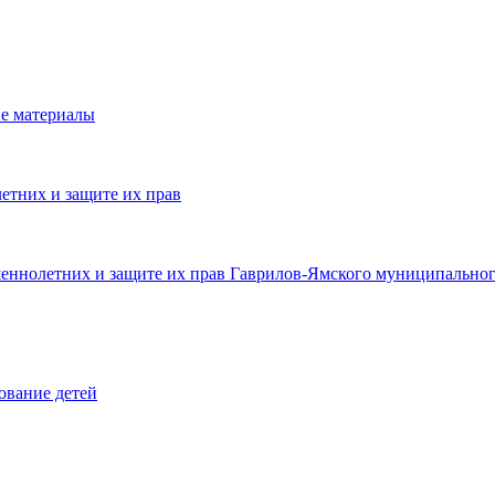
е материалы
етних и защите их прав
шеннолетних и защите их прав Гаврилов-Ямского муниципальног
ование детей