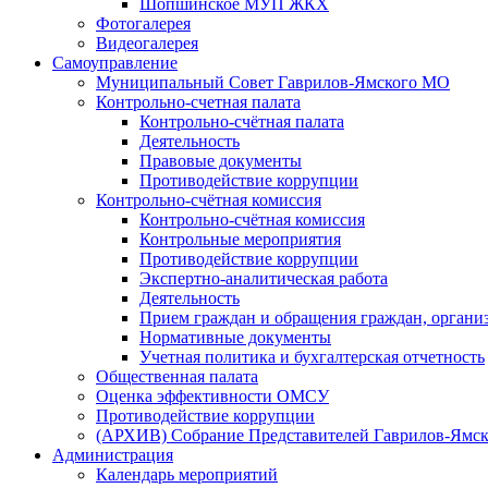
Шопшинское МУП ЖКХ
Фотогалерея
Видеогалерея
Самоуправление
Муниципальный Совет Гаврилов-Ямского МО
Контрольно-счетная палата
Контрольно-счётная палата
Деятельность
Правовые документы
Противодействие коррупции
Контрольно-счётная комиссия
Контрольно-счётная комиссия
Контрольные мероприятия
Противодействие коррупции
Экспертно-аналитическая работа
Деятельность
Прием граждан и обращения граждан, органи
Нормативные документы
Учетная политика и бухгалтерская отчетность
Общественная палата
Оценка эффективности ОМСУ
Противодействие коррупции
(АРХИВ) Собрание Представителей Гаврилов-Ямск
Администрация
Календарь мероприятий