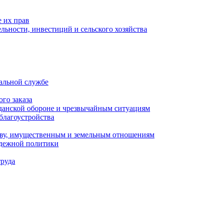
 их прав
льности, инвестиций и сельского хозяйства
альной службе
го заказа
данской обороне и чрезвычайным ситуациям
благоустройства
ству, имущественным и земельным отношениям
одежной политики
труда