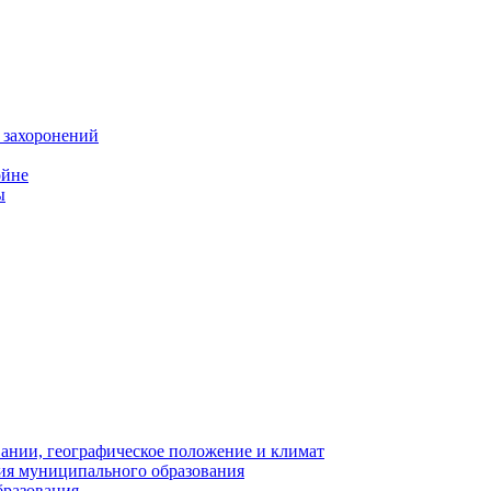
 захоронений
ойне
ы
нии, географическое положение и климат
ия муниципального образования
бразования