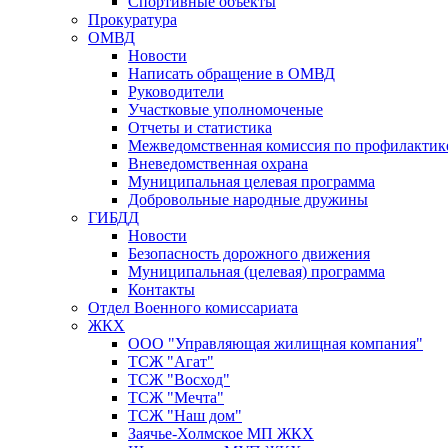
Спортивные объекты
Прокуратура
ОМВД
Новости
Написать обращение в ОМВД
Руководители
Участковые уполномоченые
Отчеты и статистика
Межведомственная комиссия по профилактик
Вневедомственная охрана
Муниципальная целевая программа
Добровольные народные дружины
ГИБДД
Новости
Безопасность дорожного движения
Муниципальная (целевая) программа
Контакты
Отдел Военного комиссариата
ЖКХ
ООО "Управляющая жилищная компания"
ТСЖ "Агат"
ТСЖ "Восход"
ТСЖ "Мечта"
ТСЖ "Наш дом"
Заячье-Холмское МП ЖКХ