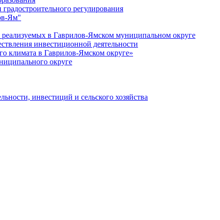
 градостроительного регулирования
ов-Ям"
еализуемых в Гаврилов-Ямском муниципальном округе
ествления инвестиционной деятельности
о климата в Гаврилов-Ямском округе»
ниципального округе
льности, инвестиций и сельского хозяйства