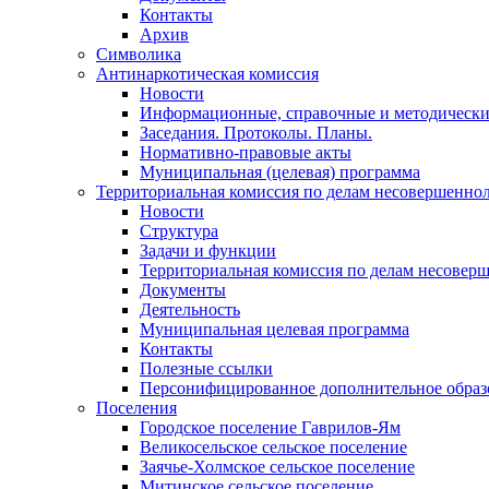
Контакты
Архив
Символика
Антинаркотическая комиссия
Новости
Информационные, справочные и методически
Заседания. Протоколы. Планы.
Нормативно-правовые акты
Муниципальная (целевая) программа
Территориальная комиссия по делам несовершеннол
Новости
Структура
Задачи и функции
Территориальная комиссия по делам несовер
Документы
Деятельность
Муниципальная целевая программа
Контакты
Полезные ссылки
Персонифицированное дополнительное образ
Поселения
Городское поселение Гаврилов-Ям
Великосельское сельское поселение
Заячье-Холмское сельское поселение
Митинское сельское поселение