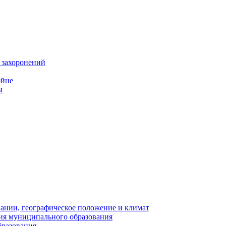
 захоронений
ойне
ы
нии, географическое положение и климат
ия муниципального образования
бразования