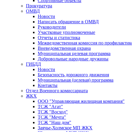
Спортивные объекты
Прокуратура
ОМВД
Новости
Написать обращение в ОМВД
Руководители
Участковые уполномоченые
Отчеты и статистика
Межведомственная комиссия по профилактик
Вневедомственная охрана
Муниципальная целевая программа
Добровольные народные дружины
ГИБДД
Новости
Безопасность дорожного движения
Муниципальная (целевая) программа
Контакты
Отдел Военного комиссариата
ЖКХ
ООО "Управляющая жилищная компания"
ТСЖ "Агат"
ТСЖ "Восход"
ТСЖ "Мечта"
ТСЖ "Наш дом"
Заячье-Холмское МП ЖКХ