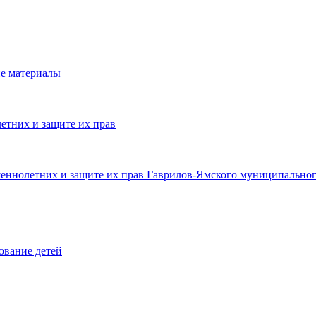
е материалы
етних и защите их прав
шеннолетних и защите их прав Гаврилов-Ямского муниципальног
ование детей