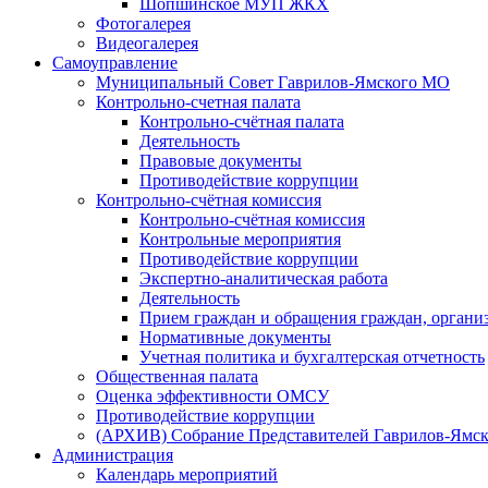
Шопшинское МУП ЖКХ
Фотогалерея
Видеогалерея
Самоуправление
Муниципальный Совет Гаврилов-Ямского МО
Контрольно-счетная палата
Контрольно-счётная палата
Деятельность
Правовые документы
Противодействие коррупции
Контрольно-счётная комиссия
Контрольно-счётная комиссия
Контрольные мероприятия
Противодействие коррупции
Экспертно-аналитическая работа
Деятельность
Прием граждан и обращения граждан, органи
Нормативные документы
Учетная политика и бухгалтерская отчетность
Общественная палата
Оценка эффективности ОМСУ
Противодействие коррупции
(АРХИВ) Собрание Представителей Гаврилов-Ямск
Администрация
Календарь мероприятий