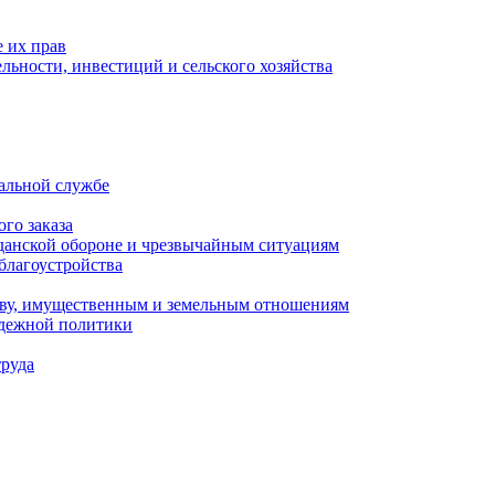
 их прав
льности, инвестиций и сельского хозяйства
альной службе
го заказа
данской обороне и чрезвычайным ситуациям
благоустройства
ству, имущественным и земельным отношениям
одежной политики
труда