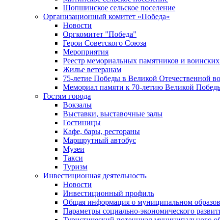
Шопшинское сельское поселение
Организационный комитет «Победа»
Новости
Оргкомитет "Победа"
Герои Советского Союза
Мероприятия
Реестр мемориальных памятников и воинских
Жилье ветеранам
75-летие Победы в Великой Отечественной в
Мемориал памяти к 70-летию Великой Побед
Гостям города
Вокзалы
Выставки, выставочные залы
Гостиницы
Кафе, бары, рестораны
Маршрутный автобус
Музеи
Такси
Туризм
Инвестиционная деятельность
Новости
Инвестиционный профиль
Общая информация о муниципальном образова
Параметры социально-экономического развит
Туристический потенциал муниципального о