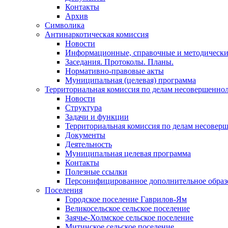
Контакты
Архив
Символика
Антинаркотическая комиссия
Новости
Информационные, справочные и методически
Заседания. Протоколы. Планы.
Нормативно-правовые акты
Муниципальная (целевая) программа
Территориальная комиссия по делам несовершеннол
Новости
Структура
Задачи и функции
Территориальная комиссия по делам несовер
Документы
Деятельность
Муниципальная целевая программа
Контакты
Полезные ссылки
Персонифицированное дополнительное образ
Поселения
Городское поселение Гаврилов-Ям
Великосельское сельское поселение
Заячье-Холмское сельское поселение
Митинское сельское поселение