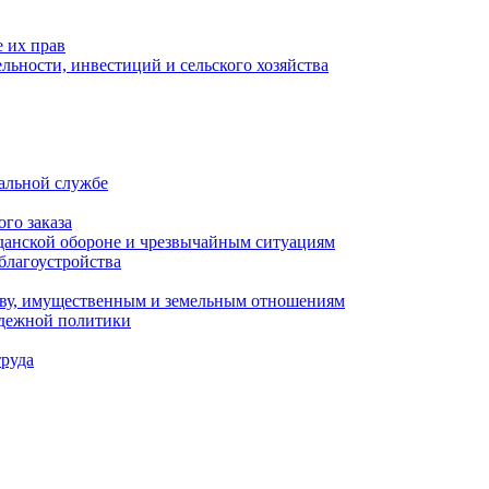
 их прав
льности, инвестиций и сельского хозяйства
альной службе
го заказа
данской обороне и чрезвычайным ситуациям
благоустройства
ству, имущественным и земельным отношениям
одежной политики
труда