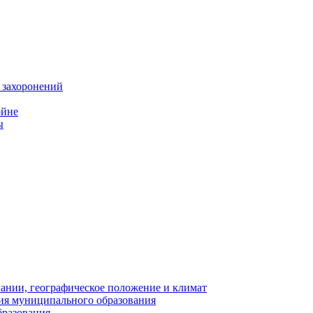
 захоронений
ойне
ы
нии, географическое положение и климат
ия муниципального образования
бразования