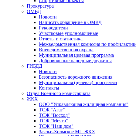
Спортивные объекты
Прокуратура
ОМВД
Новости
Написать обращение в ОМВД
Руководители
Участковые уполномоченые
Отчеты и статистика
Межведомственная комиссия по профилактик
Вневедомственная охрана
Муниципальная целевая программа
Добровольные народные дружины
ГИБДД
Новости
Безопасность дорожного движения
Муниципальная (целевая) программа
Контакты
Отдел Военного комиссариата
ЖКХ
ООО "Управляющая жилищная компания"
ТСЖ "Агат"
ТСЖ "Восход"
ТСЖ "Мечта"
ТСЖ "Наш дом"
Заячье-Холмское МП ЖКХ