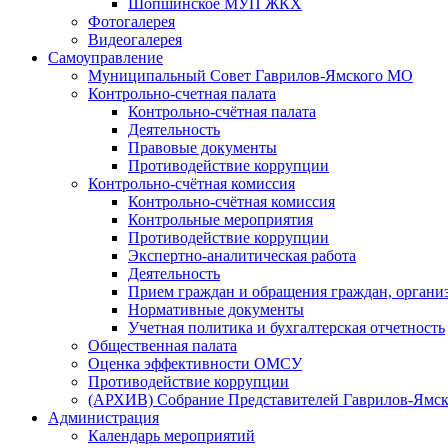
Шопшинское МУП ЖКХ
Фотогалерея
Видеогалерея
Самоуправление
Муниципальный Совет Гаврилов-Ямского МО
Контрольно-счетная палата
Контрольно-счётная палата
Деятельность
Правовые документы
Противодействие коррупции
Контрольно-счётная комиссия
Контрольно-счётная комиссия
Контрольные мероприятия
Противодействие коррупции
Экспертно-аналитическая работа
Деятельность
Прием граждан и обращения граждан, органи
Нормативные документы
Учетная политика и бухгалтерская отчетность
Общественная палата
Оценка эффективности ОМСУ
Противодействие коррупции
(АРХИВ) Собрание Представителей Гаврилов-Ямск
Администрация
Календарь мероприятий