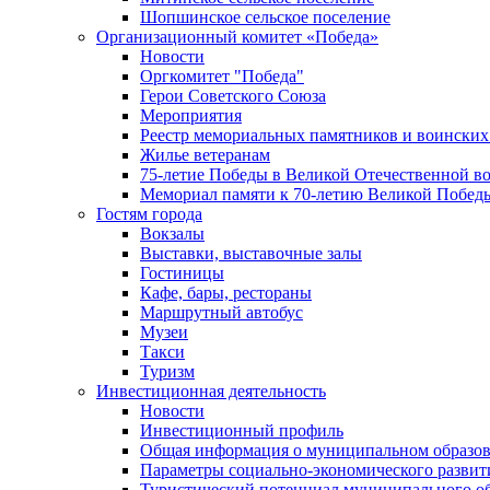
Шопшинское сельское поселение
Организационный комитет «Победа»
Новости
Оргкомитет "Победа"
Герои Советского Союза
Мероприятия
Реестр мемориальных памятников и воинских
Жилье ветеранам
75-летие Победы в Великой Отечественной в
Мемориал памяти к 70-летию Великой Побед
Гостям города
Вокзалы
Выставки, выставочные залы
Гостиницы
Кафе, бары, рестораны
Маршрутный автобус
Музеи
Такси
Туризм
Инвестиционная деятельность
Новости
Инвестиционный профиль
Общая информация о муниципальном образова
Параметры социально-экономического развит
Туристический потенциал муниципального о