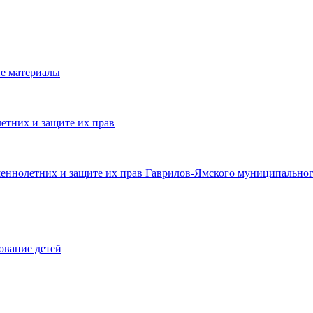
е материалы
етних и защите их прав
шеннолетних и защите их прав Гаврилов-Ямского муниципальног
ование детей