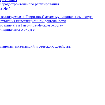
 градостроительного регулирования
ов-Ям"
еализуемых в Гаврилов-Ямском муниципальном округе
ествления инвестиционной деятельности
о климата в Гаврилов-Ямском округе»
ниципального округе
льности, инвестиций и сельского хозяйства