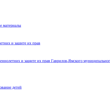
е материалы
етних и защите их прав
шеннолетних и защите их прав Гаврилов-Ямского муниципальног
ование детей