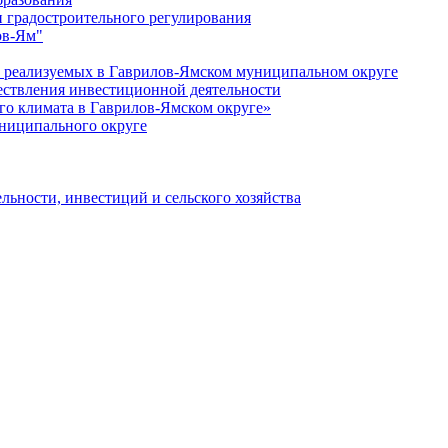
 градостроительного регулирования
ов-Ям"
еализуемых в Гаврилов-Ямском муниципальном округе
ествления инвестиционной деятельности
о климата в Гаврилов-Ямском округе»
ниципального округе
льности, инвестиций и сельского хозяйства