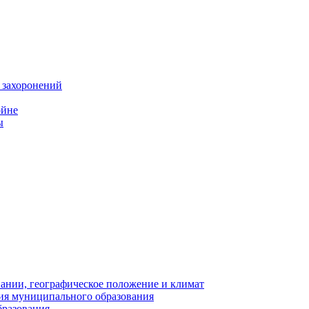
 захоронений
ойне
ы
нии, географическое положение и климат
ия муниципального образования
бразования