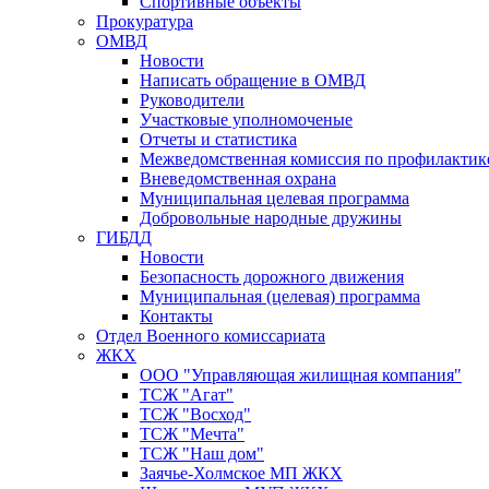
Спортивные объекты
Прокуратура
ОМВД
Новости
Написать обращение в ОМВД
Руководители
Участковые уполномоченые
Отчеты и статистика
Межведомственная комиссия по профилактик
Вневедомственная охрана
Муниципальная целевая программа
Добровольные народные дружины
ГИБДД
Новости
Безопасность дорожного движения
Муниципальная (целевая) программа
Контакты
Отдел Военного комиссариата
ЖКХ
ООО "Управляющая жилищная компания"
ТСЖ "Агат"
ТСЖ "Восход"
ТСЖ "Мечта"
ТСЖ "Наш дом"
Заячье-Холмское МП ЖКХ