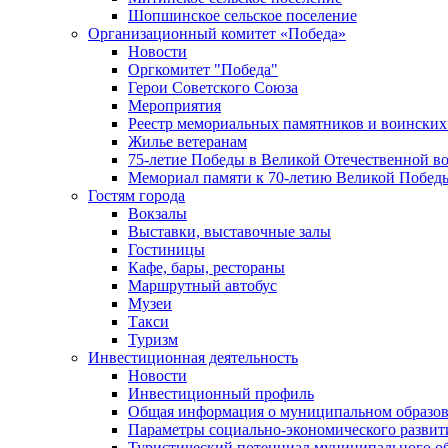
Шопшинское сельское поселение
Организационный комитет «Победа»
Новости
Оргкомитет "Победа"
Герои Советского Союза
Мероприятия
Реестр мемориальных памятников и воинских
Жилье ветеранам
75-летие Победы в Великой Отечественной в
Мемориал памяти к 70-летию Великой Побед
Гостям города
Вокзалы
Выставки, выставочные залы
Гостиницы
Кафе, бары, рестораны
Маршрутный автобус
Музеи
Такси
Туризм
Инвестиционная деятельность
Новости
Инвестиционный профиль
Общая информация о муниципальном образова
Параметры социально-экономического развит
Туристический потенциал муниципального о