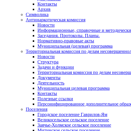
Контакты
Архив
Символика
Антинаркотическая комиссия
Новости
Информационные, справочные и методически
Заседания. Протоколы. Планы.
Нормативно-правовые акты
Муниципальная (целевая) программа
Территориальная комиссия по делам несовершеннол
Новости
Структура
Задачи и функции
Территориальная комиссия по делам несовер
Документы
Деятельность
Муниципальная целевая программа
Контакты
Полезные ссылки
Персонифицированное дополнительное образ
Поселения
Городское поселение Гаврилов-Ям
Великосельское сельское поселение
Заячье-Холмское сельское поселение
Митинское сельское поселение