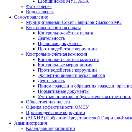
Шопшинское МУП ЖКХ
Фотогалерея
Видеогалерея
Самоуправление
Муниципальный Совет Гаврилов-Ямского МО
Контрольно-счетная палата
Контрольно-счётная палата
Деятельность
Правовые документы
Противодействие коррупции
Контрольно-счётная комиссия
Контрольно-счётная комиссия
Контрольные мероприятия
Противодействие коррупции
Экспертно-аналитическая работа
Деятельность
Прием граждан и обращения граждан, органи
Нормативные документы
Учетная политика и бухгалтерская отчетность
Общественная палата
Оценка эффективности ОМСУ
Противодействие коррупции
(АРХИВ) Собрание Представителей Гаврилов-Ямск
Администрация
Календарь мероприятий