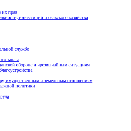
 их прав
льности, инвестиций и сельского хозяйства
альной службе
го заказа
данской обороне и чрезвычайным ситуациям
благоустройства
ству, имущественным и земельным отношениям
одежной политики
труда