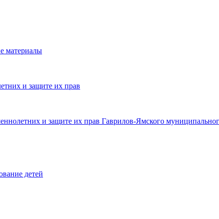
е материалы
етних и защите их прав
шеннолетних и защите их прав Гаврилов-Ямского муниципальног
ование детей