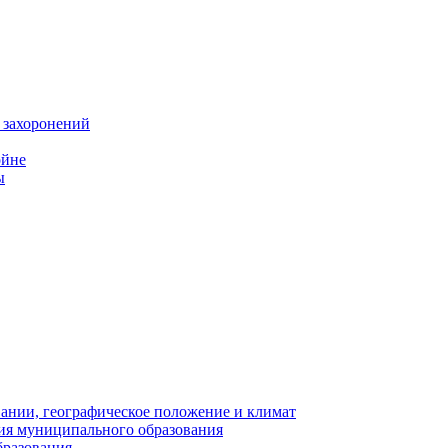
 захоронений
ойне
ы
нии, географическое положение и климат
ия муниципального образования
бразования