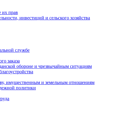
 их прав
льности, инвестиций и сельского хозяйства
альной службе
го заказа
данской обороне и чрезвычайным ситуациям
благоустройства
ству, имущественным и земельным отношениям
одежной политики
труда