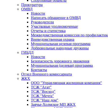
Спортивные объекты
Прокуратура
ОМВД
Новости
Написать обращение в ОМВД
Руководители
Участковые уполномоченые
Отчеты и статистика
Межведомственная комиссия по профилактик
Вневедомственная охрана
Муниципальная целевая программа
Добровольные народные дружины
ГИБДД
Новости
Безопасность дорожного движения
Муниципальная (целевая) программа
Контакты
Отдел Военного комиссариата
ЖКХ
ООО "Управляющая жилищная компания"
ТСЖ "Агат"
ТСЖ "Восход"
ТСЖ "Мечта"
ТСЖ "Наш дом"
Заячье-Холмское МП ЖКХ