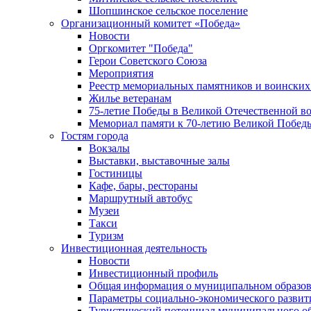
Шопшинское сельское поселение
Организационный комитет «Победа»
Новости
Оргкомитет "Победа"
Герои Советского Союза
Мероприятия
Реестр мемориальных памятников и воинских
Жилье ветеранам
75-летие Победы в Великой Отечественной в
Мемориал памяти к 70-летию Великой Побед
Гостям города
Вокзалы
Выставки, выставочные залы
Гостиницы
Кафе, бары, рестораны
Маршрутный автобус
Музеи
Такси
Туризм
Инвестиционная деятельность
Новости
Инвестиционный профиль
Общая информация о муниципальном образова
Параметры социально-экономического развит
Туристический потенциал муниципального о