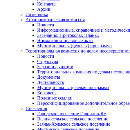
Контакты
Архив
Символика
Антинаркотическая комиссия
Новости
Информационные, справочные и методически
Заседания. Протоколы. Планы.
Нормативно-правовые акты
Муниципальная (целевая) программа
Территориальная комиссия по делам несовершеннол
Новости
Структура
Задачи и функции
Территориальная комиссия по делам несовер
Документы
Деятельность
Муниципальная целевая программа
Контакты
Полезные ссылки
Персонифицированное дополнительное образ
Поселения
Городское поселение Гаврилов-Ям
Великосельское сельское поселение
Заячье-Холмское сельское поселение
Митинское сельское поселение