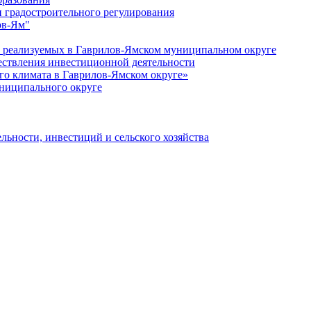
 градостроительного регулирования
ов-Ям"
еализуемых в Гаврилов-Ямском муниципальном округе
ествления инвестиционной деятельности
о климата в Гаврилов-Ямском округе»
ниципального округе
льности, инвестиций и сельского хозяйства