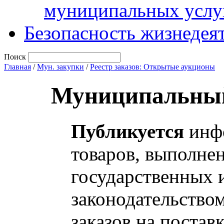
муниципальных услу
Безопасность жизнедея
Поиск
Главная
/
Мун. закупки
/
Реестр заказов: Открытые аукционы
Муниципальный
Публикуется
инфо
товаров, выполнен
государственных 
законодательство
заказов на постав