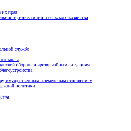
 их прав
льности, инвестиций и сельского хозяйства
альной службе
го заказа
данской обороне и чрезвычайным ситуациям
благоустройства
ству, имущественным и земельным отношениям
одежной политики
труда