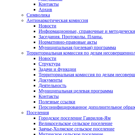
Контакты
Архив
Символика
Антинаркотическая комиссия
Новости
Информационные, справочные и методически
Заседания. Протоколы. Планы.
Нормативно-правовые акты
Муниципальная (целевая) программа
Территориальная комиссия по делам несовершеннол
Новости
Структура
Задачи и функции
Территориальная комиссия по делам несовер
Документы
Деятельность
Муниципальная целевая программа
Контакты
Полезные ссылки
Персонифицированное дополнительное образ
Поселения
Городское поселение Гаврилов-Ям
Великосельское сельское поселение
Заячье-Холмское сельское поселение
Митинское сельское поселение