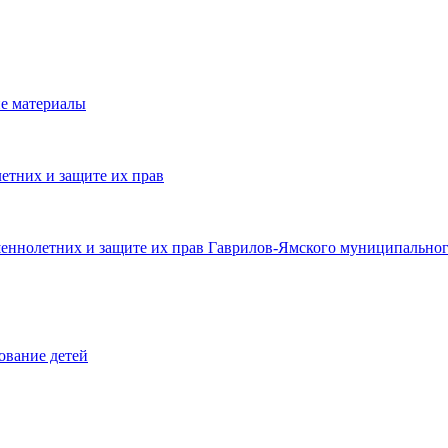
е материалы
етних и защите их прав
шеннолетних и защите их прав Гаврилов-Ямского муниципальног
ование детей