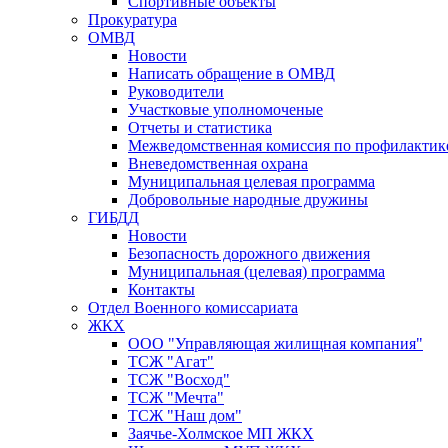
Спортивные объекты
Прокуратура
ОМВД
Новости
Написать обращение в ОМВД
Руководители
Участковые уполномоченые
Отчеты и статистика
Межведомственная комиссия по профилактик
Вневедомственная охрана
Муниципальная целевая программа
Добровольные народные дружины
ГИБДД
Новости
Безопасность дорожного движения
Муниципальная (целевая) программа
Контакты
Отдел Военного комиссариата
ЖКХ
ООО "Управляющая жилищная компания"
ТСЖ "Агат"
ТСЖ "Восход"
ТСЖ "Мечта"
ТСЖ "Наш дом"
Заячье-Холмское МП ЖКХ