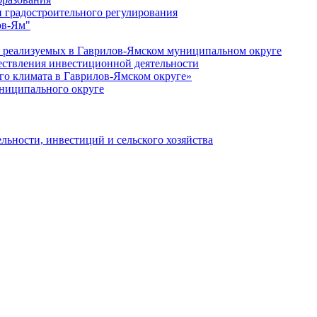
 градостроительного регулирования
ов-Ям"
еализуемых в Гаврилов-Ямском муниципальном округе
ествления инвестиционной деятельности
о климата в Гаврилов-Ямском округе»
ниципального округе
льности, инвестиций и сельского хозяйства