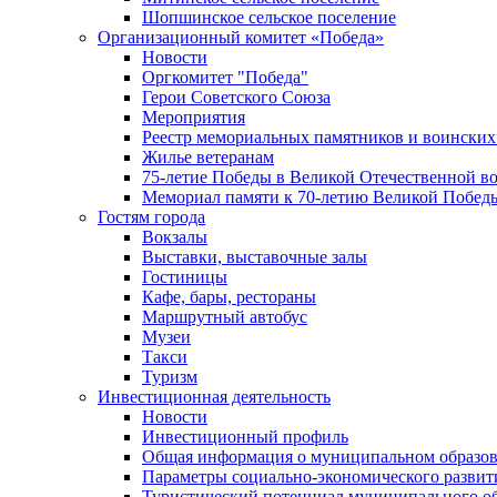
Шопшинское сельское поселение
Организационный комитет «Победа»
Новости
Оргкомитет "Победа"
Герои Советского Союза
Мероприятия
Реестр мемориальных памятников и воинских
Жилье ветеранам
75-летие Победы в Великой Отечественной в
Мемориал памяти к 70-летию Великой Побед
Гостям города
Вокзалы
Выставки, выставочные залы
Гостиницы
Кафе, бары, рестораны
Маршрутный автобус
Музеи
Такси
Туризм
Инвестиционная деятельность
Новости
Инвестиционный профиль
Общая информация о муниципальном образова
Параметры социально-экономического развит
Туристический потенциал муниципального о