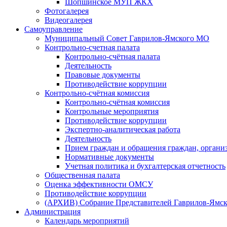
Шопшинское МУП ЖКХ
Фотогалерея
Видеогалерея
Самоуправление
Муниципальный Совет Гаврилов-Ямского МО
Контрольно-счетная палата
Контрольно-счётная палата
Деятельность
Правовые документы
Противодействие коррупции
Контрольно-счётная комиссия
Контрольно-счётная комиссия
Контрольные мероприятия
Противодействие коррупции
Экспертно-аналитическая работа
Деятельность
Прием граждан и обращения граждан, органи
Нормативные документы
Учетная политика и бухгалтерская отчетность
Общественная палата
Оценка эффективности ОМСУ
Противодействие коррупции
(АРХИВ) Собрание Представителей Гаврилов-Ямск
Администрация
Календарь мероприятий