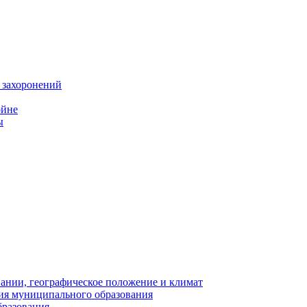
 захоронений
ойне
ы
нии, географическое положение и климат
ия муниципального образования
бразования