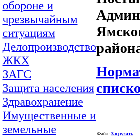
обороне и
Админ
чрезвычайным
Ямско
ситуациям
Делопроизводство
района
ЖКХ
Норма
ЗАГС
списк
Защита населения
Здравохранение
Имущественные и
земельные
Файл:
Загрузить