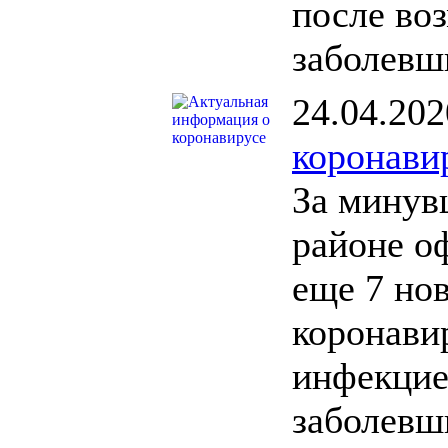
после во
заболевш
24.04.202
коронави
За минув
районе о
еще 7 но
коронави
инфекцие
заболевш