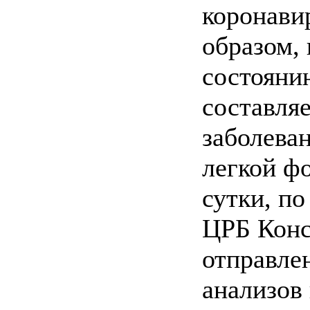
коронави
образом,
состоянию
составляе
заболева
легкой ф
сутки, п
ЦРБ Конс
отправлен
анализов 