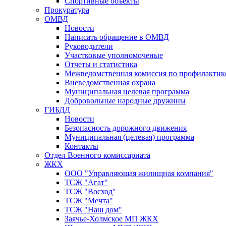
Спортивные объекты
Прокуратура
ОМВД
Новости
Написать обращение в ОМВД
Руководители
Участковые уполномоченые
Отчеты и статистика
Межведомственная комиссия по профилактик
Вневедомственная охрана
Муниципальная целевая программа
Добровольные народные дружины
ГИБДД
Новости
Безопасность дорожного движения
Муниципальная (целевая) программа
Контакты
Отдел Военного комиссариата
ЖКХ
ООО "Управляющая жилищная компания"
ТСЖ "Агат"
ТСЖ "Восход"
ТСЖ "Мечта"
ТСЖ "Наш дом"
Заячье-Холмское МП ЖКХ