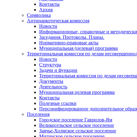
Контакты
Архив
Символика
Антинаркотическая комиссия
Новости
Информационные, справочные и методически
Заседания. Протоколы. Планы.
Нормативно-правовые акты
Муниципальная (целевая) программа
Территориальная комиссия по делам несовершеннол
Новости
Структура
Задачи и функции
Территориальная комиссия по делам несовер
Документы
Деятельность
Муниципальная целевая программа
Контакты
Полезные ссылки
Персонифицированное дополнительное образ
Поселения
Городское поселение Гаврилов-Ям
Великосельское сельское поселение
Заячье-Холмское сельское поселение
Митинское сельское поселение