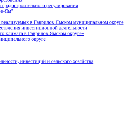
 градостроительного регулирования
ов-Ям"
еализуемых в Гаврилов-Ямском муниципальном округе
ествления инвестиционной деятельности
о климата в Гаврилов-Ямском округе»
ниципального округе
льности, инвестиций и сельского хозяйства