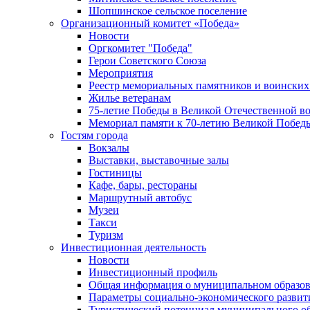
Шопшинское сельское поселение
Организационный комитет «Победа»
Новости
Оргкомитет "Победа"
Герои Советского Союза
Мероприятия
Реестр мемориальных памятников и воинских
Жилье ветеранам
75-летие Победы в Великой Отечественной в
Мемориал памяти к 70-летию Великой Побед
Гостям города
Вокзалы
Выставки, выставочные залы
Гостиницы
Кафе, бары, рестораны
Маршрутный автобус
Музеи
Такси
Туризм
Инвестиционная деятельность
Новости
Инвестиционный профиль
Общая информация о муниципальном образова
Параметры социально-экономического развит
Туристический потенциал муниципального о