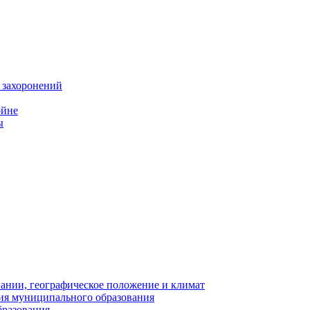
 захоронений
ойне
ы
нии, географическое положение и климат
ия муниципального образования
бразования