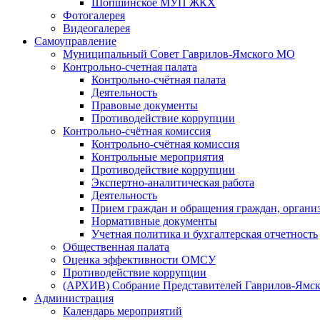
Шопшинское МУП ЖКХ
Фотогалерея
Видеогалерея
Самоуправление
Муниципальный Совет Гаврилов-Ямского МО
Контрольно-счетная палата
Контрольно-счётная палата
Деятельность
Правовые документы
Противодействие коррупции
Контрольно-счётная комиссия
Контрольно-счётная комиссия
Контрольные мероприятия
Противодействие коррупции
Экспертно-аналитическая работа
Деятельность
Прием граждан и обращения граждан, органи
Нормативные документы
Учетная политика и бухгалтерская отчетность
Общественная палата
Оценка эффективности ОМСУ
Противодействие коррупции
(АРХИВ) Собрание Представителей Гаврилов-Ямск
Администрация
Календарь мероприятий