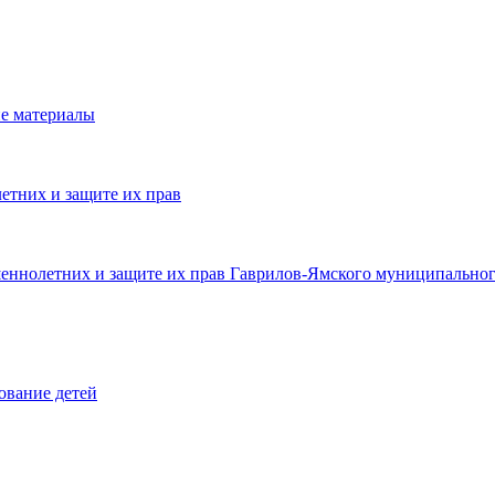
е материалы
етних и защите их прав
шеннолетних и защите их прав Гаврилов-Ямского муниципальног
ование детей