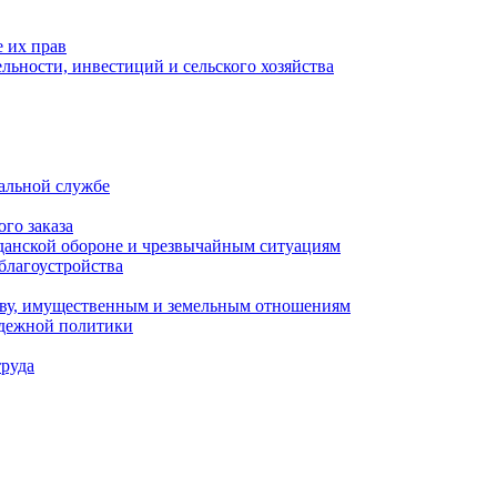
 их прав
льности, инвестиций и сельского хозяйства
альной службе
го заказа
данской обороне и чрезвычайным ситуациям
благоустройства
ству, имущественным и земельным отношениям
одежной политики
труда