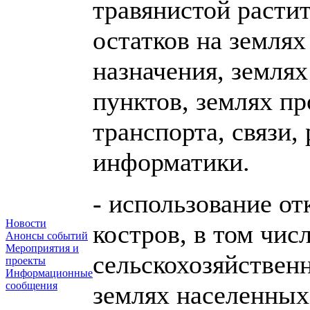
травянистой расти
остатков на землях
назначения, землях
пунктов, землях п
транспорта, связи,
информатики.
- использование от
Новости
костров, в том чис
Анонсы событий
Мероприятия и
сельскохозяйственн
проекты
Информационные
сообщения
землях населенных