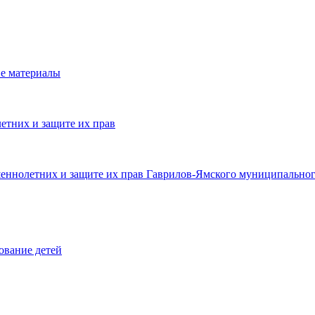
е материалы
етних и защите их прав
шеннолетних и защите их прав Гаврилов-Ямского муниципальног
ование детей