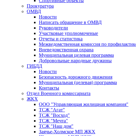
Спортивные объекты
Прокуратура
ОМВД
Новости
Написать обращение в ОМВД
Руководители
Участковые уполномоченые
Отчеты и статистика
Межведомственная комиссия по профилактик
Вневедомственная охрана
Муниципальная целевая программа
Добровольные народные дружины
ГИБДД
Новости
Безопасность дорожного движения
Муниципальная (целевая) программа
Контакты
Отдел Военного комиссариата
ЖКХ
ООО "Управляющая жилищная компания"
ТСЖ "Агат"
ТСЖ "Восход"
ТСЖ "Мечта"
ТСЖ "Наш дом"
Заячье-Холмское МП ЖКХ