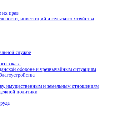
 их прав
льности, инвестиций и сельского хозяйства
альной службе
го заказа
данской обороне и чрезвычайным ситуациям
благоустройства
ству, имущественным и земельным отношениям
одежной политики
труда