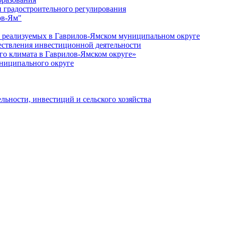
 градостроительного регулирования
ов-Ям"
еализуемых в Гаврилов-Ямском муниципальном округе
ествления инвестиционной деятельности
о климата в Гаврилов-Ямском округе»
ниципального округе
льности, инвестиций и сельского хозяйства