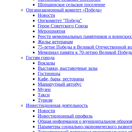
Шопшинское сельское поселение
Организационный комитет «Победа»
Новости
Оргкомитет "Победа"
Герои Советского Союза
Мероприятия
Реестр мемориальных памятников и воинских
Жилье ветеранам
75-летие Победы в Великой Отечественной в
Мемориал памяти к 70-летию Великой Побед
Гостям города
Вокзалы
Выставки, выставочные залы
Гостиницы
Кафе, бары, рестораны
Маршрутный автобус
Музеи
Такси
Туризм
Инвестиционная деятельность
Новости
Инвестиционный профиль
Общая информация о муниципальном образова
Параметры социально-экономического развит
Туристический потенциал муниципального о