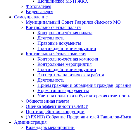
Шопшинское МУП ЖКХ
Фотогалерея
Видеогалерея
Самоуправление
Муниципальный Совет Гаврилов-Ямского МО
Контрольно-счетная палата
Контрольно-счётная палата
Деятельность
Правовые документы
Противодействие коррупции
Контрольно-счётная комиссия
Контрольно-счётная комиссия
Контрольные мероприятия
Противодействие коррупции
Экспертно-аналитическая работа
Деятельность
Прием граждан и обращения граждан, органи
Нормативные документы
Учетная политика и бухгалтерская отчетность
Общественная палата
Оценка эффективности ОМСУ
Противодействие коррупции
(АРХИВ) Собрание Представителей Гаврилов-Ямск
Администрация
Календарь мероприятий