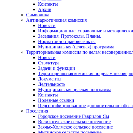
Контакты
Архив
Символика
Антинаркотическая комиссия
Новости
Информационные, справочные и методически
Заседания. Протоколы. Планы.
Нормативно-правовые акты
Муниципальная (целевая) программа
Территориальная комиссия по делам несовершеннол
Новости
Структура
Задачи и функции
Территориальная комиссия по делам несовер
Документы
Деятельность
Муниципальная целевая программа
Контакты
Полезные ссылки
Персонифицированное дополнительное образ
Поселения
Городское поселение Гаврилов-Ям
Великосельское сельское поселение
Заячье-Холмское сельское поселение
Митинское сельское поселение