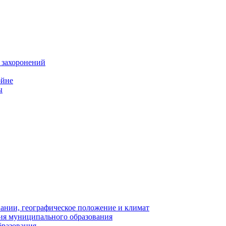
 захоронений
ойне
ы
нии, географическое положение и климат
ия муниципального образования
бразования