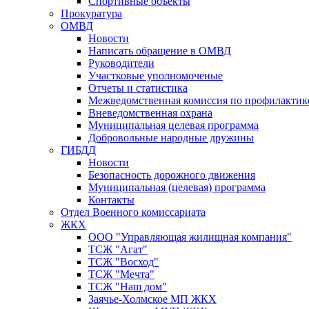
Спортивные объекты
Прокуратура
ОМВД
Новости
Написать обращение в ОМВД
Руководители
Участковые уполномоченые
Отчеты и статистика
Межведомственная комиссия по профилактик
Вневедомственная охрана
Муниципальная целевая программа
Добровольные народные дружины
ГИБДД
Новости
Безопасность дорожного движения
Муниципальная (целевая) программа
Контакты
Отдел Военного комиссариата
ЖКХ
ООО "Управляющая жилищная компания"
ТСЖ "Агат"
ТСЖ "Восход"
ТСЖ "Мечта"
ТСЖ "Наш дом"
Заячье-Холмское МП ЖКХ