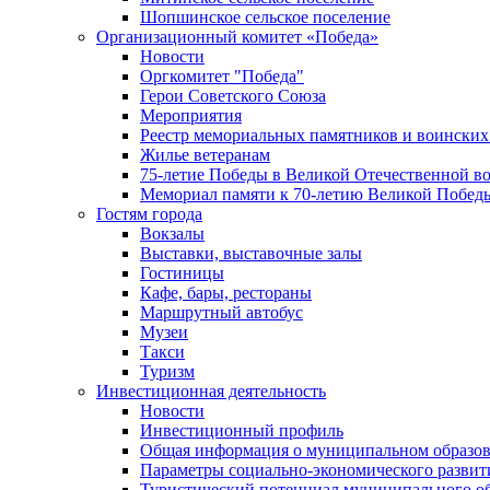
Шопшинское сельское поселение
Организационный комитет «Победа»
Новости
Оргкомитет "Победа"
Герои Советского Союза
Мероприятия
Реестр мемориальных памятников и воинских
Жилье ветеранам
75-летие Победы в Великой Отечественной в
Мемориал памяти к 70-летию Великой Побед
Гостям города
Вокзалы
Выставки, выставочные залы
Гостиницы
Кафе, бары, рестораны
Маршрутный автобус
Музеи
Такси
Туризм
Инвестиционная деятельность
Новости
Инвестиционный профиль
Общая информация о муниципальном образова
Параметры социально-экономического развит
Туристический потенциал муниципального о