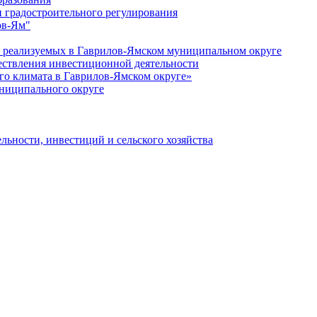
 градостроительного регулирования
ов-Ям"
еализуемых в Гаврилов-Ямском муниципальном округе
ествления инвестиционной деятельности
о климата в Гаврилов-Ямском округе»
ниципального округе
льности, инвестиций и сельского хозяйства