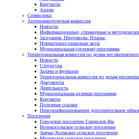
Контакты
Архив
Символика
Антинаркотическая комиссия
Новости
Информационные, справочные и методически
Заседания. Протоколы. Планы.
Нормативно-правовые акты
Муниципальная (целевая) программа
Территориальная комиссия по делам несовершеннол
Новости
Структура
Задачи и функции
Территориальная комиссия по делам несовер
Документы
Деятельность
Муниципальная целевая программа
Контакты
Полезные ссылки
Персонифицированное дополнительное образ
Поселения
Городское поселение Гаврилов-Ям
Великосельское сельское поселение
Заячье-Холмское сельское поселение
Митинское сельское поселение