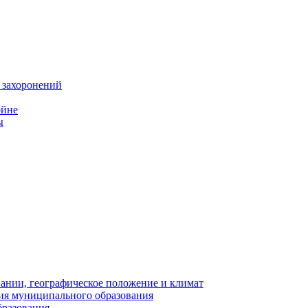
 захоронений
ойне
ы
нии, географическое положение и климат
ия муниципального образования
бразования