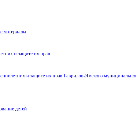
е материалы
етних и защите их прав
шеннолетних и защите их прав Гаврилов-Ямского муниципальног
ование детей