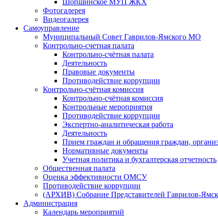
Шопшинское МУП ЖКХ
Фотогалерея
Видеогалерея
Самоуправление
Муниципальный Совет Гаврилов-Ямского МО
Контрольно-счетная палата
Контрольно-счётная палата
Деятельность
Правовые документы
Противодействие коррупции
Контрольно-счётная комиссия
Контрольно-счётная комиссия
Контрольные мероприятия
Противодействие коррупции
Экспертно-аналитическая работа
Деятельность
Прием граждан и обращения граждан, органи
Нормативные документы
Учетная политика и бухгалтерская отчетность
Общественная палата
Оценка эффективности ОМСУ
Противодействие коррупции
(АРХИВ) Собрание Представителей Гаврилов-Ямск
Администрация
Календарь мероприятий