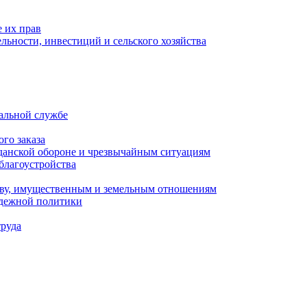
 их прав
льности, инвестиций и сельского хозяйства
альной службе
го заказа
данской обороне и чрезвычайным ситуациям
благоустройства
ству, имущественным и земельным отношениям
одежной политики
труда