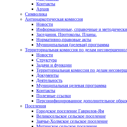
Контакты
Архив
Символика
Антинаркотическая комиссия
Новости
Информационные, справочные и методически
Заседания. Протоколы. Планы.
Нормативно-правовые акты
Муниципальная (целевая) программа
Территориальная комиссия по делам несовершеннол
Новости
Структура
Задачи и функции
Территориальная комиссия по делам несовер
Документы
Деятельность
Муниципальная целевая программа
Контакты
Полезные ссылки
Персонифицированное дополнительное образ
Поселения
Городское поселение Гаврилов-Ям
Великосельское сельское поселение
Заячье-Холмское сельское поселение
Митинское сельское поселение