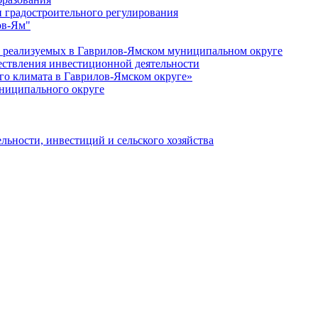
 градостроительного регулирования
ов-Ям"
еализуемых в Гаврилов-Ямском муниципальном округе
ествления инвестиционной деятельности
о климата в Гаврилов-Ямском округе»
ниципального округе
льности, инвестиций и сельского хозяйства