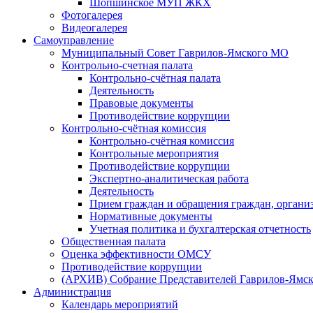
Шопшинское МУП ЖКХ
Фотогалерея
Видеогалерея
Самоуправление
Муниципальный Совет Гаврилов-Ямского МО
Контрольно-счетная палата
Контрольно-счётная палата
Деятельность
Правовые документы
Противодействие коррупции
Контрольно-счётная комиссия
Контрольно-счётная комиссия
Контрольные мероприятия
Противодействие коррупции
Экспертно-аналитическая работа
Деятельность
Прием граждан и обращения граждан, органи
Нормативные документы
Учетная политика и бухгалтерская отчетность
Общественная палата
Оценка эффективности ОМСУ
Противодействие коррупции
(АРХИВ) Собрание Представителей Гаврилов-Ямск
Администрация
Календарь мероприятий