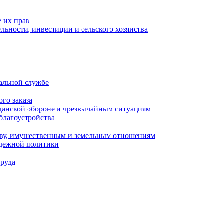
 их прав
льности, инвестиций и сельского хозяйства
альной службе
го заказа
данской обороне и чрезвычайным ситуациям
благоустройства
ству, имущественным и земельным отношениям
одежной политики
труда