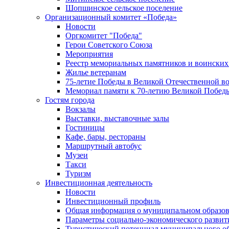
Шопшинское сельское поселение
Организационный комитет «Победа»
Новости
Оргкомитет "Победа"
Герои Советского Союза
Мероприятия
Реестр мемориальных памятников и воинских
Жилье ветеранам
75-летие Победы в Великой Отечественной в
Мемориал памяти к 70-летию Великой Побед
Гостям города
Вокзалы
Выставки, выставочные залы
Гостиницы
Кафе, бары, рестораны
Маршрутный автобус
Музеи
Такси
Туризм
Инвестиционная деятельность
Новости
Инвестиционный профиль
Общая информация о муниципальном образова
Параметры социально-экономического развит
Туристический потенциал муниципального о