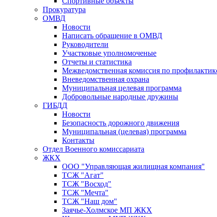
Спортивные объекты
Прокуратура
ОМВД
Новости
Написать обращение в ОМВД
Руководители
Участковые уполномоченые
Отчеты и статистика
Межведомственная комиссия по профилактик
Вневедомственная охрана
Муниципальная целевая программа
Добровольные народные дружины
ГИБДД
Новости
Безопасность дорожного движения
Муниципальная (целевая) программа
Контакты
Отдел Военного комиссариата
ЖКХ
ООО "Управляющая жилищная компания"
ТСЖ "Агат"
ТСЖ "Восход"
ТСЖ "Мечта"
ТСЖ "Наш дом"
Заячье-Холмское МП ЖКХ