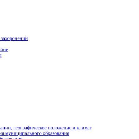
 захоронений
ойне
ы
нии, географическое положение и климат
ия муниципального образования
бразования