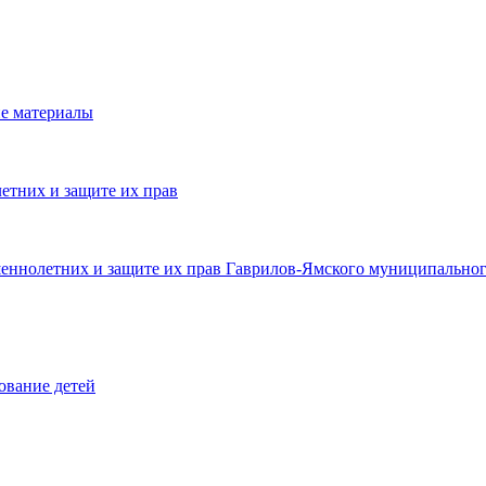
е материалы
етних и защите их прав
шеннолетних и защите их прав Гаврилов-Ямского муниципальног
ование детей