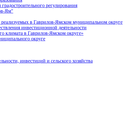
 градостроительного регулирования
ов-Ям"
еализуемых в Гаврилов-Ямском муниципальном округе
ествления инвестиционной деятельности
о климата в Гаврилов-Ямском округе»
ниципального округе
льности, инвестиций и сельского хозяйства