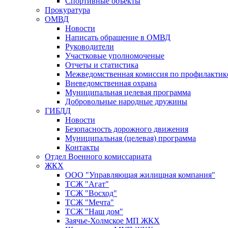
Спортивные объекты
Прокуратура
ОМВД
Новости
Написать обращение в ОМВД
Руководители
Участковые уполномоченые
Отчеты и статистика
Межведомственная комиссия по профилактик
Вневедомственная охрана
Муниципальная целевая программа
Добровольные народные дружины
ГИБДД
Новости
Безопасность дорожного движения
Муниципальная (целевая) программа
Контакты
Отдел Военного комиссариата
ЖКХ
ООО "Управляющая жилищная компания"
ТСЖ "Агат"
ТСЖ "Восход"
ТСЖ "Мечта"
ТСЖ "Наш дом"
Заячье-Холмское МП ЖКХ