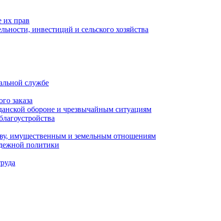
 их прав
льности, инвестиций и сельского хозяйства
альной службе
го заказа
данской обороне и чрезвычайным ситуациям
благоустройства
ству, имущественным и земельным отношениям
одежной политики
труда