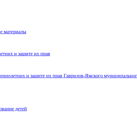
е материалы
етних и защите их прав
шеннолетних и защите их прав Гаврилов-Ямского муниципальног
ование детей