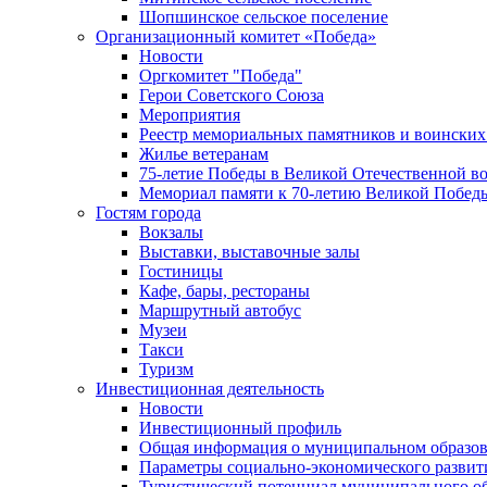
Шопшинское сельское поселение
Организационный комитет «Победа»
Новости
Оргкомитет "Победа"
Герои Советского Союза
Мероприятия
Реестр мемориальных памятников и воинских
Жилье ветеранам
75-летие Победы в Великой Отечественной в
Мемориал памяти к 70-летию Великой Побед
Гостям города
Вокзалы
Выставки, выставочные залы
Гостиницы
Кафе, бары, рестораны
Маршрутный автобус
Музеи
Такси
Туризм
Инвестиционная деятельность
Новости
Инвестиционный профиль
Общая информация о муниципальном образова
Параметры социально-экономического развит
Туристический потенциал муниципального о