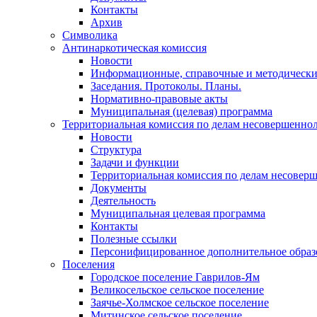
Контакты
Архив
Символика
Антинаркотическая комиссия
Новости
Информационные, справочные и методически
Заседания. Протоколы. Планы.
Нормативно-правовые акты
Муниципальная (целевая) программа
Территориальная комиссия по делам несовершеннол
Новости
Структура
Задачи и функции
Территориальная комиссия по делам несовер
Документы
Деятельность
Муниципальная целевая программа
Контакты
Полезные ссылки
Персонифицированное дополнительное образ
Поселения
Городское поселение Гаврилов-Ям
Великосельское сельское поселение
Заячье-Холмское сельское поселение
Митинское сельское поселение