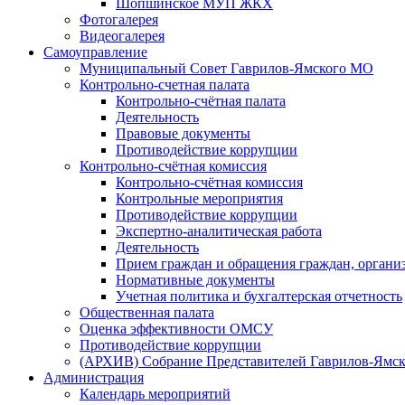
Шопшинское МУП ЖКХ
Фотогалерея
Видеогалерея
Самоуправление
Муниципальный Совет Гаврилов-Ямского МО
Контрольно-счетная палата
Контрольно-счётная палата
Деятельность
Правовые документы
Противодействие коррупции
Контрольно-счётная комиссия
Контрольно-счётная комиссия
Контрольные мероприятия
Противодействие коррупции
Экспертно-аналитическая работа
Деятельность
Прием граждан и обращения граждан, органи
Нормативные документы
Учетная политика и бухгалтерская отчетность
Общественная палата
Оценка эффективности ОМСУ
Противодействие коррупции
(АРХИВ) Собрание Представителей Гаврилов-Ямск
Администрация
Календарь мероприятий