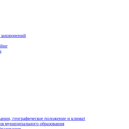
 захоронений
ойне
ы
нии, географическое положение и климат
ия муниципального образования
бразования