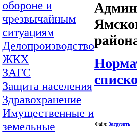
обороне и
Админ
чрезвычайным
Ямско
ситуациям
района
Делопроизводство
ЖКХ
Норма
ЗАГС
списк
Защита населения
Здравохранение
Имущественные и
земельные
Файл:
Загрузить