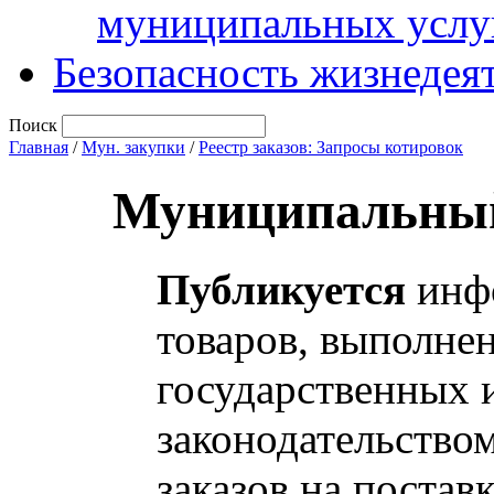
муниципальных услу
Безопасность жизнедея
Поиск
Главная
/
Мун. закупки
/
Реестр заказов: Запросы котировок
Муниципальный
Публикуется
инфо
товаров, выполнен
государственных 
законодательство
заказов на постав