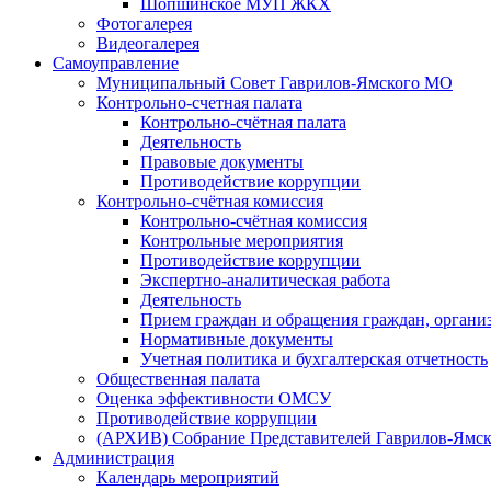
Шопшинское МУП ЖКХ
Фотогалерея
Видеогалерея
Самоуправление
Муниципальный Совет Гаврилов-Ямского МО
Контрольно-счетная палата
Контрольно-счётная палата
Деятельность
Правовые документы
Противодействие коррупции
Контрольно-счётная комиссия
Контрольно-счётная комиссия
Контрольные мероприятия
Противодействие коррупции
Экспертно-аналитическая работа
Деятельность
Прием граждан и обращения граждан, органи
Нормативные документы
Учетная политика и бухгалтерская отчетность
Общественная палата
Оценка эффективности ОМСУ
Противодействие коррупции
(АРХИВ) Собрание Представителей Гаврилов-Ямск
Администрация
Календарь мероприятий