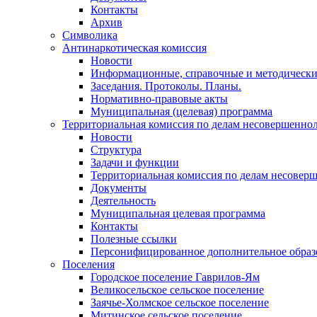
Контакты
Архив
Символика
Антинаркотическая комиссия
Новости
Информационные, справочные и методически
Заседания. Протоколы. Планы.
Нормативно-правовые акты
Муниципальная (целевая) программа
Территориальная комиссия по делам несовершеннол
Новости
Структура
Задачи и функции
Территориальная комиссия по делам несовер
Документы
Деятельность
Муниципальная целевая программа
Контакты
Полезные ссылки
Персонифицированное дополнительное образ
Поселения
Городское поселение Гаврилов-Ям
Великосельское сельское поселение
Заячье-Холмское сельское поселение
Митинское сельское поселение