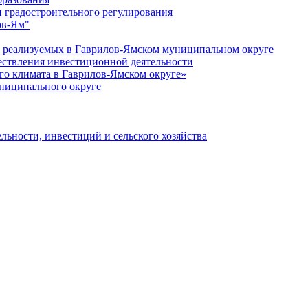
 градостроительного регулирования
ов-Ям"
еализуемых в Гаврилов-Ямском муниципальном округе
ествления инвестиционной деятельности
о климата в Гаврилов-Ямском округе»
ниципального округе
льности, инвестиций и сельского хозяйства