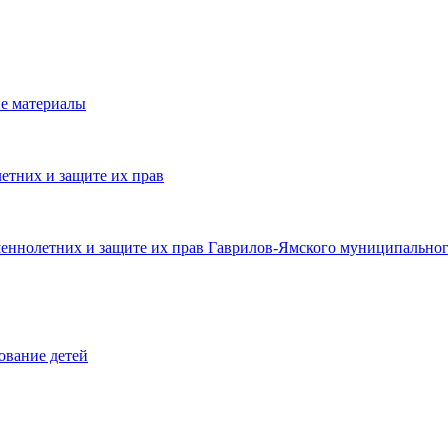
е материалы
етних и защите их прав
шеннолетних и защите их прав Гаврилов-Ямского муниципальног
ование детей