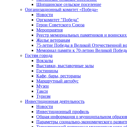
Шопшинское сельское поселение
Организационный комитет «Победа»
Новости
Оргкомитет "Победа"
Герои Советского Союза
Мероприятия
Реестр мемориальных памятников и воинских
Жилье ветеранам
75-летие Победы в Великой Отечественной в
Мемориал памяти к 70-летию Великой Побед
Гостям города
Вокзалы
Выставки, выставочные залы
Гостиницы
Кафе, бары, рестораны
Маршрутный автобус
Музеи
Такси
Туризм
Инвестиционная деятельность
Новости
Инвестиционный профиль
Общая информация о муниципальном образова
Параметры социально-экономического развит
Туристический потенциал муниципального о