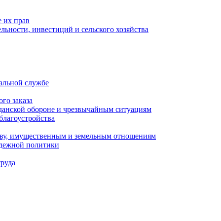
 их прав
льности, инвестиций и сельского хозяйства
альной службе
го заказа
данской обороне и чрезвычайным ситуациям
благоустройства
ству, имущественным и земельным отношениям
одежной политики
труда