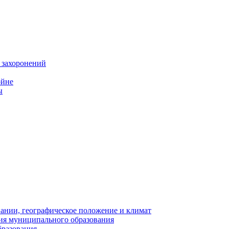
 захоронений
ойне
ы
нии, географическое положение и климат
ия муниципального образования
бразования