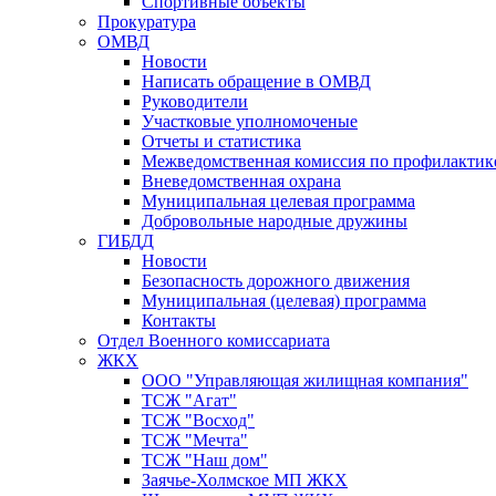
Спортивные объекты
Прокуратура
ОМВД
Новости
Написать обращение в ОМВД
Руководители
Участковые уполномоченые
Отчеты и статистика
Межведомственная комиссия по профилактик
Вневедомственная охрана
Муниципальная целевая программа
Добровольные народные дружины
ГИБДД
Новости
Безопасность дорожного движения
Муниципальная (целевая) программа
Контакты
Отдел Военного комиссариата
ЖКХ
ООО "Управляющая жилищная компания"
ТСЖ "Агат"
ТСЖ "Восход"
ТСЖ "Мечта"
ТСЖ "Наш дом"
Заячье-Холмское МП ЖКХ