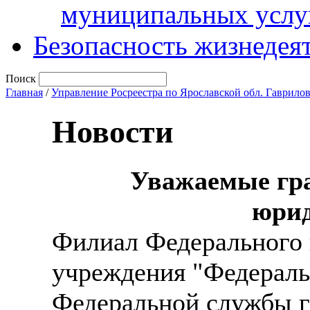
муниципальных услу
Безопасность жизнедея
Поиск
Главная
/
Управление Росреестра по Ярославской обл. Гаврило
Новости
Уважаемые гра
юрид
Филиал Федерального 
учреждения "Федеральн
Федеральной службы г