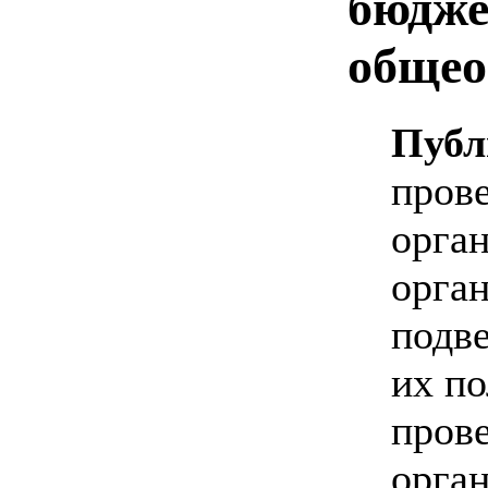
бюдже
общео
Публ
пров
орга
орга
подв
их по
прове
орган