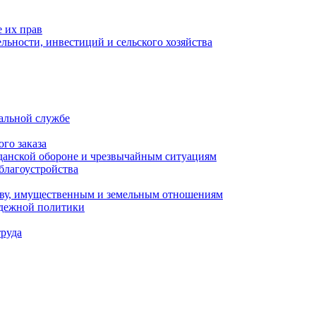
 их прав
льности, инвестиций и сельского хозяйства
альной службе
го заказа
данской обороне и чрезвычайным ситуациям
благоустройства
ству, имущественным и земельным отношениям
одежной политики
труда