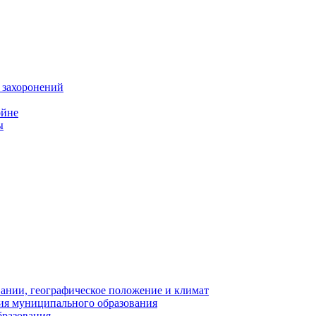
 захоронений
ойне
ы
нии, географическое положение и климат
ия муниципального образования
бразования