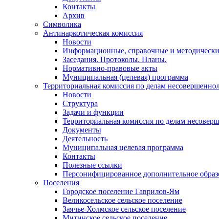
Контакты
Архив
Символика
Антинаркотическая комиссия
Новости
Информационные, справочные и методически
Заседания. Протоколы. Планы.
Нормативно-правовые акты
Муниципальная (целевая) программа
Территориальная комиссия по делам несовершеннол
Новости
Структура
Задачи и функции
Территориальная комиссия по делам несовер
Документы
Деятельность
Муниципальная целевая программа
Контакты
Полезные ссылки
Персонифицированное дополнительное образ
Поселения
Городское поселение Гаврилов-Ям
Великосельское сельское поселение
Заячье-Холмское сельское поселение
Митинское сельское поселение