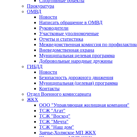
Спортивные объекты
Прокуратура
ОМВД
Новости
Написать обращение в ОМВД
Руководители
Участковые уполномоченые
Отчеты и статистика
Межведомственная комиссия по профилактик
Вневедомственная охрана
Муниципальная целевая программа
Добровольные народные дружины
ГИБДД
Новости
Безопасность дорожного движения
Муниципальная (целевая) программа
Контакты
Отдел Военного комиссариата
ЖКХ
ООО "Управляющая жилищная компания"
ТСЖ "Агат"
ТСЖ "Восход"
ТСЖ "Мечта"
ТСЖ "Наш дом"
Заячье-Холмское МП ЖКХ