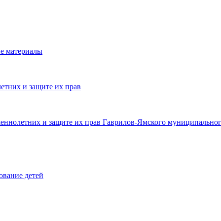
е материалы
етних и защите их прав
шеннолетних и защите их прав Гаврилов-Ямского муниципальног
ование детей