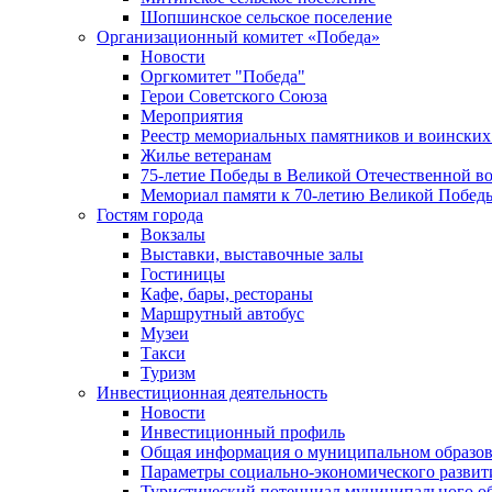
Шопшинское сельское поселение
Организационный комитет «Победа»
Новости
Оргкомитет "Победа"
Герои Советского Союза
Мероприятия
Реестр мемориальных памятников и воинских
Жилье ветеранам
75-летие Победы в Великой Отечественной в
Мемориал памяти к 70-летию Великой Побед
Гостям города
Вокзалы
Выставки, выставочные залы
Гостиницы
Кафе, бары, рестораны
Маршрутный автобус
Музеи
Такси
Туризм
Инвестиционная деятельность
Новости
Инвестиционный профиль
Общая информация о муниципальном образова
Параметры социально-экономического развит
Туристический потенциал муниципального о