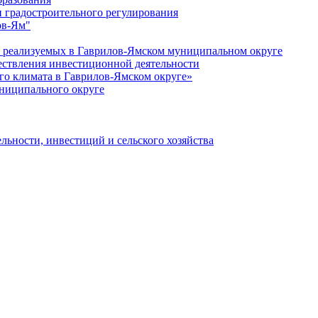
 градостроительного регулирования
ов-Ям"
еализуемых в Гаврилов-Ямском муниципальном округе
ествления инвестиционной деятельности
о климата в Гаврилов-Ямском округе»
ниципального округе
льности, инвестиций и сельского хозяйства