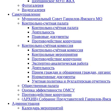
Шопшинское МУП ЖКХ
Фотогалерея
Видеогалерея
Самоуправление
Муниципальный Совет Гаврилов-Ямского МО
Контрольно-счетная палата
Контрольно-счётная палата
Деятельность
Правовые документы
Противодействие коррупции
Контрольно-счётная комиссия
Контрольно-счётная комиссия
Контрольные мероприятия
Противодействие коррупции
Экспертно-аналитическая работа
Деятельность
Прием граждан и обращения граждан, органи
Нормативные документы
Учетная политика и бухгалтерская отчетность
Общественная палата
Оценка эффективности ОМСУ
Противодействие коррупции
(АРХИВ) Собрание Представителей Гаврилов-Ямск
Администрация
Календарь мероприятий