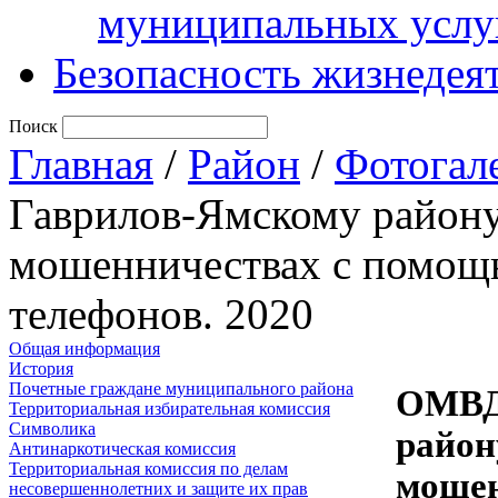
муниципальных услу
Безопасность жизнедея
Поиск
Главная
/
Район
/
Фотогал
Гаврилов-Ямскому району
мошенничествах с помощь
телефонов. 2020
Общая информация
История
Почетные граждане муниципального района
ОМВД 
Территориальная избирательная комиссия
Символика
район
Антинаркотическая комиссия
Территориальная комиссия по делам
мошен
несовершеннолетних и защите их прав