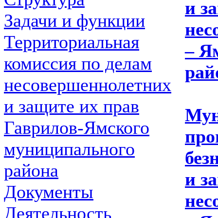
и з
Задачи и функции
нес
Территориальная
– Я
комиссия по делам
рай
несовершеннолетних
и защите их прав
Мун
Гаврилов-Ямского
про
муниципального
без
района
и з
Документы
нес
Деятельность