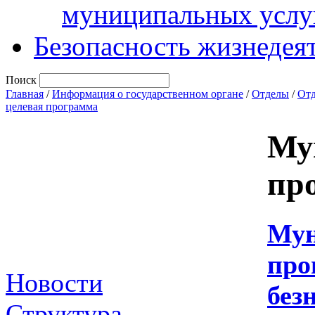
муниципальных услу
Безопасность жизнедея
Поиск
Главная
/
Информация о государственном органе
/
Отделы
/
Отд
целевая программа
Му
пр
Мун
про
Новости
без
Структура