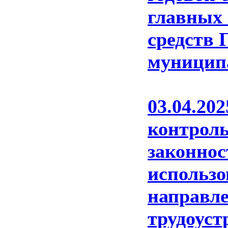
главных
средств 
муниципа
03.04.20
контрол
законнос
использо
направле
трудоуст