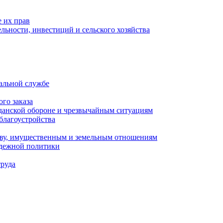
 их прав
льности, инвестиций и сельского хозяйства
альной службе
го заказа
данской обороне и чрезвычайным ситуациям
благоустройства
ству, имущественным и земельным отношениям
одежной политики
труда