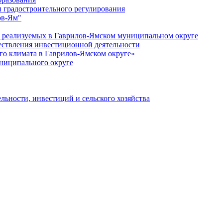
 градостроительного регулирования
ов-Ям"
еализуемых в Гаврилов-Ямском муниципальном округе
ествления инвестиционной деятельности
о климата в Гаврилов-Ямском округе»
ниципального округе
льности, инвестиций и сельского хозяйства