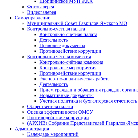
Шопшинское МУП ЖКХ
Фотогалерея
Видеогалерея
Самоуправление
Муниципальный Совет Гаврилов-Ямского МО
Контрольно-счетная палата
Контрольно-счётная палата
Деятельность
Правовые документы
Противодействие коррупции
Контрольно-счётная комиссия
Контрольно-счётная комиссия
Контрольные мероприятия
Противодействие коррупции
Экспертно-аналитическая работа
Деятельность
Прием граждан и обращения граждан, органи
Нормативные документы
Учетная политика и бухгалтерская отчетность
Общественная палата
Оценка эффективности ОМСУ
Противодействие коррупции
(АРХИВ) Собрание Представителей Гаврилов-Ямск
Администрация
Календарь мероприятий