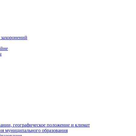
 захоронений
ойне
ы
нии, географическое положение и климат
ия муниципального образования
бразования