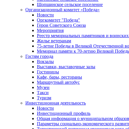
Шопшинское сельское поселение
Организационный комитет «Победа»
Новости
Оргкомитет "Победа"
Герои Советского Союза
Мероприятия
Реестр мемориальных памятников и воинских
Жилье ветеранам
75-летие Победы в Великой Отечественной в
Мемориал памяти к 70-летию Великой Побед
Гостям города
Вокзалы
Выставки, выставочные залы
Гостиницы
Кафе, бары, рестораны
Маршрутный автобус
Музеи
Такси
Туризм
Инвестиционная деятельность
Новости
Инвестиционный профиль
Общая информация о муниципальном образова
Параметры социально-экономического развит
Туристический потенциал муниципального о