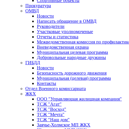
Спортивные объекты
Прокуратура
ОМВД
Новости
Написать обращение в ОМВД
Руководители
Участковые уполномоченые
Отчеты и статистика
Межведомственная комиссия по профилактик
Вневедомственная охрана
Муниципальная целевая программа
Добровольные народные дружины
ГИБДД
Новости
Безопасность дорожного движения
Муниципальная (целевая) программа
Контакты
Отдел Военного комиссариата
ЖКХ
ООО "Управляющая жилищная компания"
ТСЖ "Агат"
ТСЖ "Восход"
ТСЖ "Мечта"
ТСЖ "Наш дом"
Заячье-Холмское МП ЖКХ