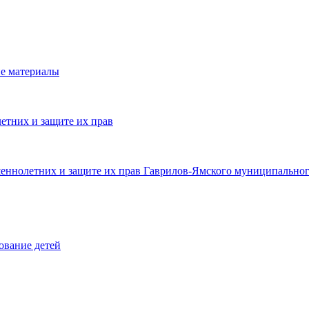
е материалы
етних и защите их прав
шеннолетних и защите их прав Гаврилов-Ямского муниципальног
ование детей