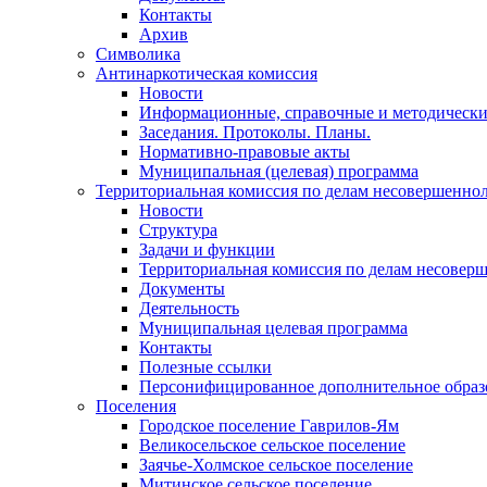
Контакты
Архив
Символика
Антинаркотическая комиссия
Новости
Информационные, справочные и методически
Заседания. Протоколы. Планы.
Нормативно-правовые акты
Муниципальная (целевая) программа
Территориальная комиссия по делам несовершеннол
Новости
Структура
Задачи и функции
Территориальная комиссия по делам несовер
Документы
Деятельность
Муниципальная целевая программа
Контакты
Полезные ссылки
Персонифицированное дополнительное образ
Поселения
Городское поселение Гаврилов-Ям
Великосельское сельское поселение
Заячье-Холмское сельское поселение
Митинское сельское поселение