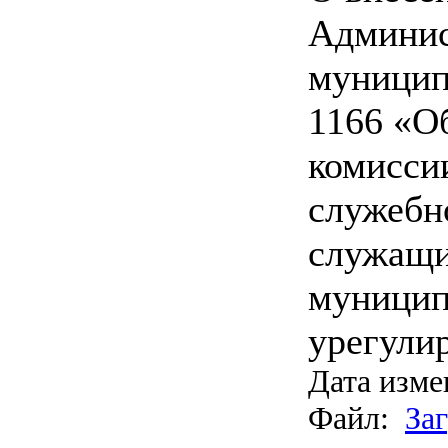
Админис
муницип
1166 «О
комисси
служебн
служащи
муницип
урегули
Дата изме
Файл:
За