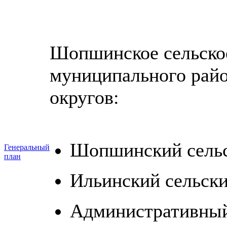
Шопшинское сельско
муниципального райо
округов:
Шопшинский сельс
Генеральный
план
Ильинский сельски
Административный