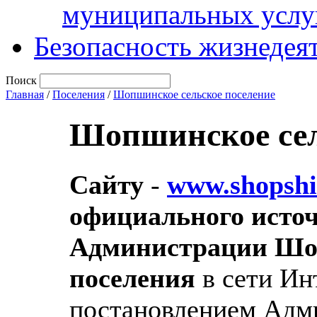
муниципальных услу
Безопасность жизнедея
Поиск
Главная
/
Поселения
/
Шопшинское сельское поселение
Шопшинское сел
Сайту
-
www.shopshi
официального исто
Администрации Шоп
поселения
в сети Ин
постановлением Адм