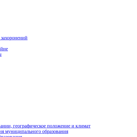
 захоронений
ойне
ы
нии, географическое положение и климат
ия муниципального образования
бразования