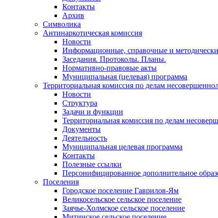
Контакты
Архив
Символика
Антинаркотическая комиссия
Новости
Информационные, справочные и методически
Заседания. Протоколы. Планы.
Нормативно-правовые акты
Муниципальная (целевая) программа
Территориальная комиссия по делам несовершеннол
Новости
Структура
Задачи и функции
Территориальная комиссия по делам несовер
Документы
Деятельность
Муниципальная целевая программа
Контакты
Полезные ссылки
Персонифицированное дополнительное образ
Поселения
Городское поселение Гаврилов-Ям
Великосельское сельское поселение
Заячье-Холмское сельское поселение
Митинское сельское поселение