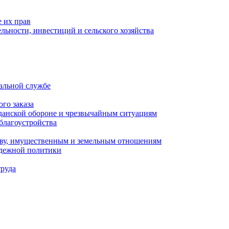
 их прав
льности, инвестиций и сельского хозяйства
альной службе
го заказа
данской обороне и чрезвычайным ситуациям
благоустройства
ству, имущественным и земельным отношениям
одежной политики
труда