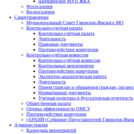
Шопшинское МУП ЖКХ
Фотогалерея
Видеогалерея
Самоуправление
Муниципальный Совет Гаврилов-Ямского МО
Контрольно-счетная палата
Контрольно-счётная палата
Деятельность
Правовые документы
Противодействие коррупции
Контрольно-счётная комиссия
Контрольно-счётная комиссия
Контрольные мероприятия
Противодействие коррупции
Экспертно-аналитическая работа
Деятельность
Прием граждан и обращения граждан, органи
Нормативные документы
Учетная политика и бухгалтерская отчетность
Общественная палата
Оценка эффективности ОМСУ
Противодействие коррупции
(АРХИВ) Собрание Представителей Гаврилов-Ямск
Администрация
Календарь мероприятий