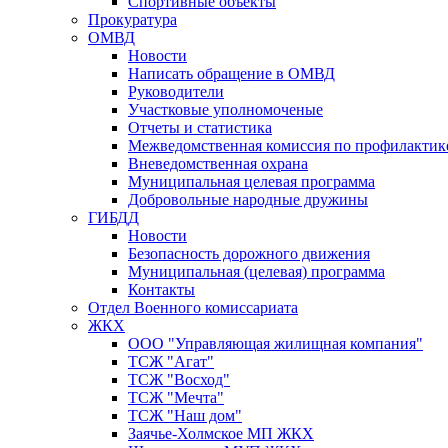
Спортивные объекты
Прокуратура
ОМВД
Новости
Написать обращение в ОМВД
Руководители
Участковые уполномоченые
Отчеты и статистика
Межведомственная комиссия по профилактик
Вневедомственная охрана
Муниципальная целевая программа
Добровольные народные дружины
ГИБДД
Новости
Безопасность дорожного движения
Муниципальная (целевая) программа
Контакты
Отдел Военного комиссариата
ЖКХ
ООО "Управляющая жилищная компания"
ТСЖ "Агат"
ТСЖ "Восход"
ТСЖ "Мечта"
ТСЖ "Наш дом"
Заячье-Холмское МП ЖКХ