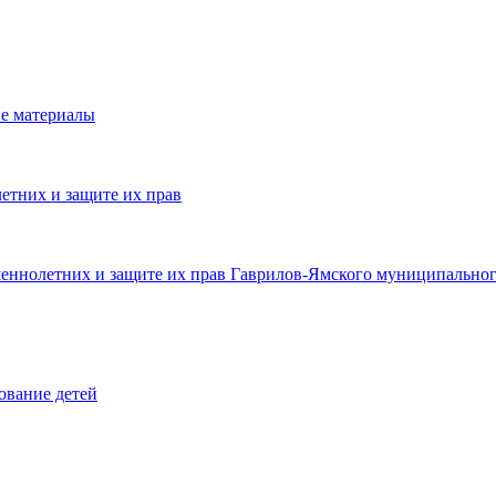
е материалы
етних и защите их прав
шеннолетних и защите их прав Гаврилов-Ямского муниципальног
ование детей