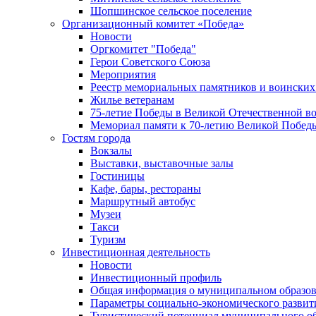
Шопшинское сельское поселение
Организационный комитет «Победа»
Новости
Оргкомитет "Победа"
Герои Советского Союза
Мероприятия
Реестр мемориальных памятников и воинских
Жилье ветеранам
75-летие Победы в Великой Отечественной в
Мемориал памяти к 70-летию Великой Побед
Гостям города
Вокзалы
Выставки, выставочные залы
Гостиницы
Кафе, бары, рестораны
Маршрутный автобус
Музеи
Такси
Туризм
Инвестиционная деятельность
Новости
Инвестиционный профиль
Общая информация о муниципальном образова
Параметры социально-экономического развит
Туристический потенциал муниципального о