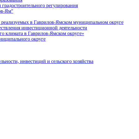
 градостроительного регулирования
ов-Ям"
еализуемых в Гаврилов-Ямском муниципальном округе
ествления инвестиционной деятельности
о климата в Гаврилов-Ямском округе»
ниципального округе
льности, инвестиций и сельского хозяйства