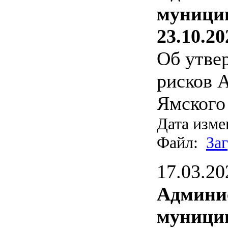
муницип
23.10.20
Об утве
рисков 
Ямского
Дата изме
Файл:
За
17.03.20
Админи
муницип