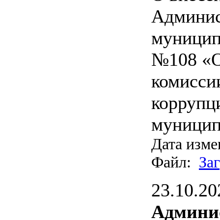
Админис
муницип
№108 «О
комисси
коррупц
муницип
Дата изме
Файл:
За
23.10.20
Админи