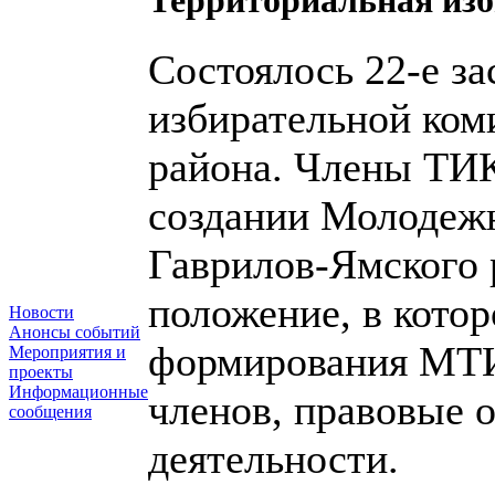
Территориальная изб
Состоялось 22-е з
избирательной ком
района. Члены ТИК
создании Молодежн
Гаврилов-Ямского
положение, в котор
Новости
Анонсы событий
формирования МТИ
Мероприятия и
проекты
Информационные
членов, правовые 
сообщения
деятельности.