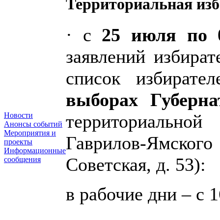
Территориальная изб
· с
25 июля по 0
заявлений избират
список избират
выборах Губерн
Новости
территориально
Анонсы событий
Мероприятия и
Гаврилов-Ямского
проекты
Информационные
Советская, д. 53):
сообщения
в рабочие дни – с 1