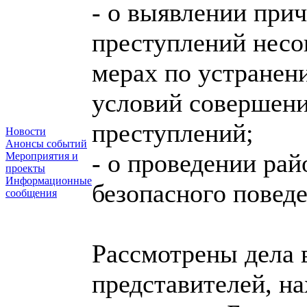
- о выявлении при
преступлений несо
мерах по устранен
условий совершен
преступлений;
Новости
Анонсы событий
- о проведении ра
Мероприятия и
проекты
Информационные
безопасного поведе
сообщения
Рассмотрены дела 
представителей, н