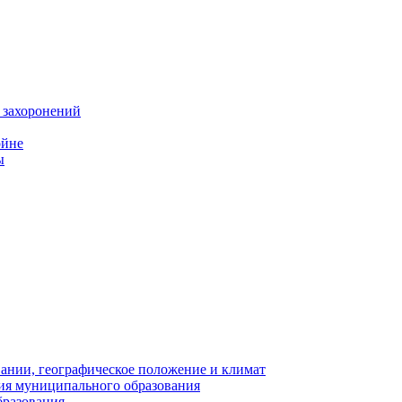
 захоронений
ойне
ы
нии, географическое положение и климат
ия муниципального образования
бразования