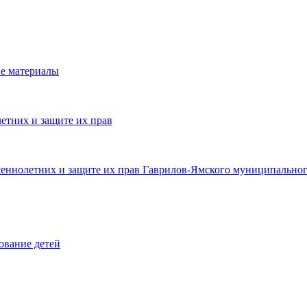
е материалы
етних и защите их прав
шеннолетних и защите их прав Гаврилов-Ямского муниципальног
ование детей