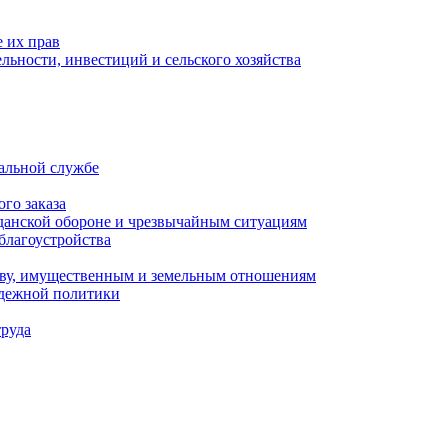
 их прав
льности, инвестиций и сельского хозяйства
альной службе
го заказа
данской обороне и чрезвычайным ситуациям
благоустройства
ству, имущественным и земельным отношениям
одежной политики
труда