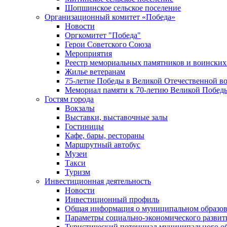
Шопшинское сельское поселение
Организационный комитет «Победа»
Новости
Оргкомитет "Победа"
Герои Советского Союза
Мероприятия
Реестр мемориальных памятников и воинских
Жилье ветеранам
75-летие Победы в Великой Отечественной в
Мемориал памяти к 70-летию Великой Побед
Гостям города
Вокзалы
Выставки, выставочные залы
Гостиницы
Кафе, бары, рестораны
Маршрутный автобус
Музеи
Такси
Туризм
Инвестиционная деятельность
Новости
Инвестиционный профиль
Общая информация о муниципальном образова
Параметры социально-экономического развит
Туристический потенциал муниципального о