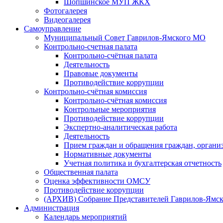
Шопшинское МУП ЖКХ
Фотогалерея
Видеогалерея
Самоуправление
Муниципальный Совет Гаврилов-Ямского МО
Контрольно-счетная палата
Контрольно-счётная палата
Деятельность
Правовые документы
Противодействие коррупции
Контрольно-счётная комиссия
Контрольно-счётная комиссия
Контрольные мероприятия
Противодействие коррупции
Экспертно-аналитическая работа
Деятельность
Прием граждан и обращения граждан, органи
Нормативные документы
Учетная политика и бухгалтерская отчетность
Общественная палата
Оценка эффективности ОМСУ
Противодействие коррупции
(АРХИВ) Собрание Представителей Гаврилов-Ямск
Администрация
Календарь мероприятий