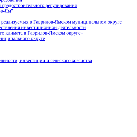
 градостроительного регулирования
ов-Ям"
еализуемых в Гаврилов-Ямском муниципальном округе
ествления инвестиционной деятельности
о климата в Гаврилов-Ямском округе»
ниципального округе
льности, инвестиций и сельского хозяйства