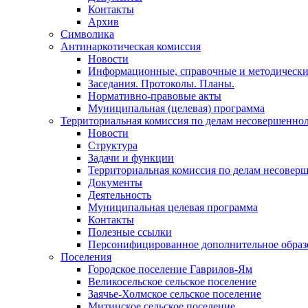
Контакты
Архив
Символика
Антинаркотическая комиссия
Новости
Информационные, справочные и методически
Заседания. Протоколы. Планы.
Нормативно-правовые акты
Муниципальная (целевая) программа
Территориальная комиссия по делам несовершеннол
Новости
Структура
Задачи и функции
Территориальная комиссия по делам несовер
Документы
Деятельность
Муниципальная целевая программа
Контакты
Полезные ссылки
Персонифицированное дополнительное образ
Поселения
Городское поселение Гаврилов-Ям
Великосельское сельское поселение
Заячье-Холмское сельское поселение
Митинское сельское поселение