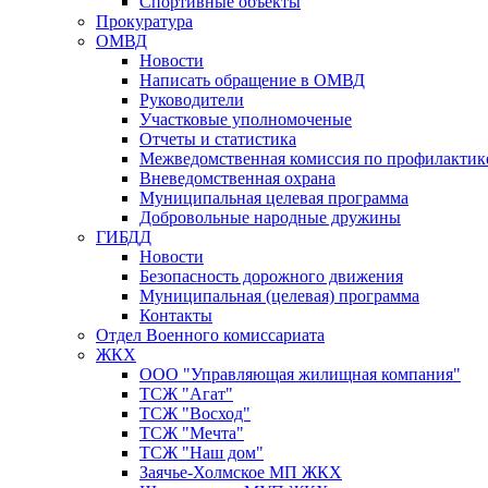
Спортивные объекты
Прокуратура
ОМВД
Новости
Написать обращение в ОМВД
Руководители
Участковые уполномоченые
Отчеты и статистика
Межведомственная комиссия по профилактик
Вневедомственная охрана
Муниципальная целевая программа
Добровольные народные дружины
ГИБДД
Новости
Безопасность дорожного движения
Муниципальная (целевая) программа
Контакты
Отдел Военного комиссариата
ЖКХ
ООО "Управляющая жилищная компания"
ТСЖ "Агат"
ТСЖ "Восход"
ТСЖ "Мечта"
ТСЖ "Наш дом"
Заячье-Холмское МП ЖКХ