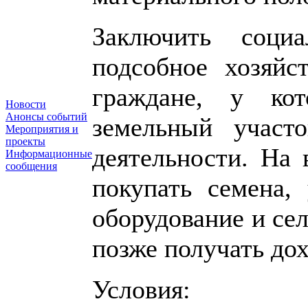
Заключить соци
подсобное хозяй
граждане, у ко
Новости
Анонсы событий
земельный участ
Мероприятия и
проекты
деятельности. На
Информационные
сообщения
покупать семена,
оборудование и се
позже получать дох
Условия: