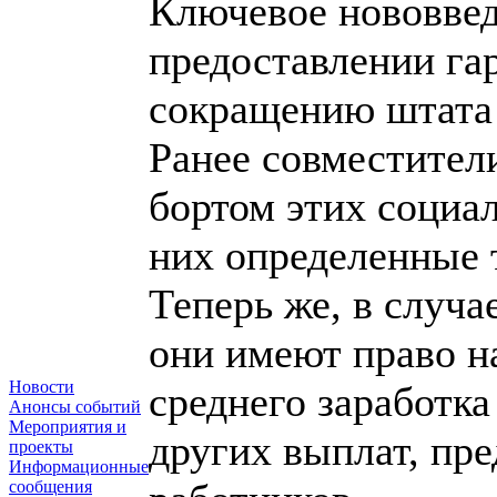
Ключевое нововвед
предоставлении га
сокращению штата 
Ранее совместители
бортом этих социал
них определенные 
Теперь же, в случ
они имеют право н
Новости
среднего заработка
Анонсы событий
Мероприятия и
других выплат, пр
проекты
Информационные
сообщения