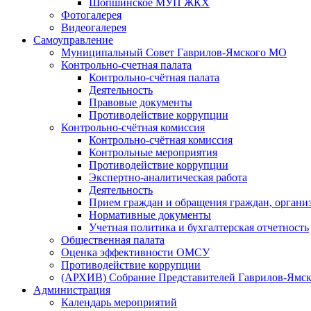
Шопшинское МУП ЖКХ
Фотогалерея
Видеогалерея
Самоуправление
Муниципальный Совет Гаврилов-Ямского МО
Контрольно-счетная палата
Контрольно-счётная палата
Деятельность
Правовые документы
Противодействие коррупции
Контрольно-счётная комиссия
Контрольно-счётная комиссия
Контрольные мероприятия
Противодействие коррупции
Экспертно-аналитическая работа
Деятельность
Прием граждан и обращения граждан, органи
Нормативные документы
Учетная политика и бухгалтерская отчетность
Общественная палата
Оценка эффективности ОМСУ
Противодействие коррупции
(АРХИВ) Собрание Представителей Гаврилов-Ямск
Администрация
Календарь мероприятий