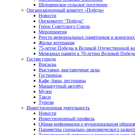
Шопшинское сельское поселение
Организационный комитет «Победа»
Новости
Оргкомитет "Победа"
Герои Советского Союза
Мероприятия
Реестр мемориальных памятников и воинских
Жилье ветеранам
75-летие Победы в Великой Отечественной в
Мемориал памяти к 70-летию Великой Побед
Гостям города
Вокзалы
Выставки, выставочные залы
Гостиницы
Кафе, бары, рестораны
Маршрутный автобус
Музеи
Такси
Туризм
Инвестиционная деятельность
Новости
Инвестиционный профиль
Общая информация о муниципальном образова
Параметры социально-экономического развит
Туристический потенциал муниципального о