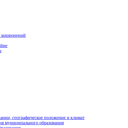
 захоронений
ойне
ы
нии, географическое положение и климат
ия муниципального образования
бразования