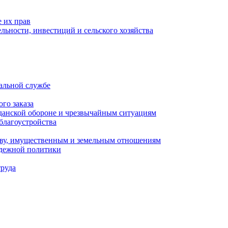
 их прав
льности, инвестиций и сельского хозяйства
альной службе
го заказа
данской обороне и чрезвычайным ситуациям
благоустройства
ству, имущественным и земельным отношениям
одежной политики
труда