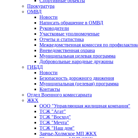
Спортивные объекты
Прокуратура
ОМВД
Новости
Написать обращение в ОМВД
Руководители
Участковые уполномоченые
Отчеты и статистика
Межведомственная комиссия по профилактик
Вневедомственная охрана
Муниципальная целевая программа
Добровольные народные дружины
ГИБДД
Новости
Безопасность дорожного движения
Муниципальная (целевая) программа
Контакты
Отдел Военного комиссариата
ЖКХ
ООО "Управляющая жилищная компания"
ТСЖ "Агат"
ТСЖ "Восход"
ТСЖ "Мечта"
ТСЖ "Наш дом"
Заячье-Холмское МП ЖКХ