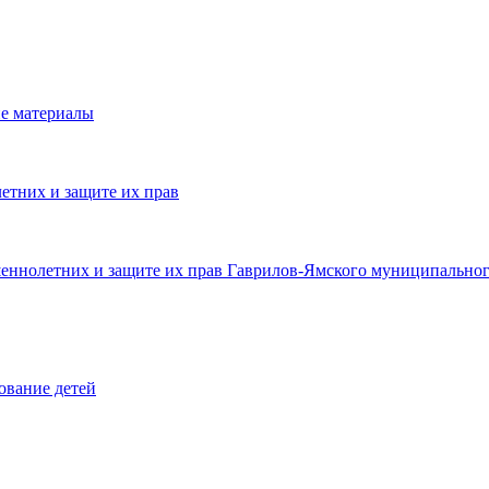
е материалы
етних и защите их прав
шеннолетних и защите их прав Гаврилов-Ямского муниципальног
ование детей