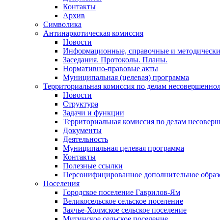
Контакты
Архив
Символика
Антинаркотическая комиссия
Новости
Информационные, справочные и методически
Заседания. Протоколы. Планы.
Нормативно-правовые акты
Муниципальная (целевая) программа
Территориальная комиссия по делам несовершеннол
Новости
Структура
Задачи и функции
Территориальная комиссия по делам несовер
Документы
Деятельность
Муниципальная целевая программа
Контакты
Полезные ссылки
Персонифицированное дополнительное образ
Поселения
Городское поселение Гаврилов-Ям
Великосельское сельское поселение
Заячье-Холмское сельское поселение
Митинское сельское поселение