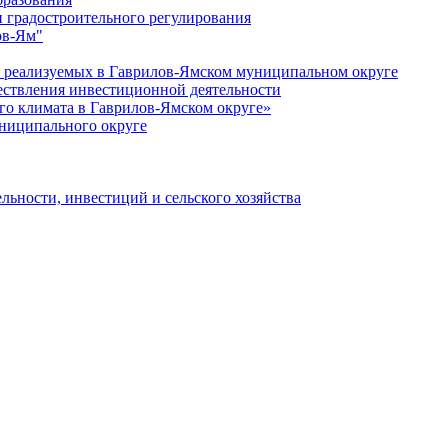
 градостроительного регулирования
ов-Ям"
еализуемых в Гаврилов-Ямском муниципальном округе
ествления инвестиционной деятельности
о климата в Гаврилов-Ямском округе»
ниципального округе
льности, инвестиций и сельского хозяйства