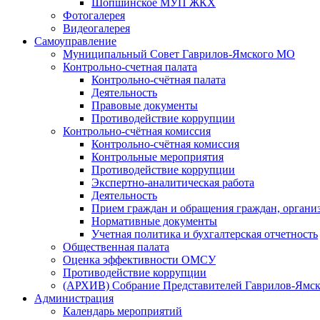
Шопшинское МУП ЖКХ
Фотогалерея
Видеогалерея
Самоуправление
Муниципальный Совет Гаврилов-Ямского МО
Контрольно-счетная палата
Контрольно-счётная палата
Деятельность
Правовые документы
Противодействие коррупции
Контрольно-счётная комиссия
Контрольно-счётная комиссия
Контрольные мероприятия
Противодействие коррупции
Экспертно-аналитическая работа
Деятельность
Прием граждан и обращения граждан, органи
Нормативные документы
Учетная политика и бухгалтерская отчетность
Общественная палата
Оценка эффективности ОМСУ
Противодействие коррупции
(АРХИВ) Собрание Представителей Гаврилов-Ямск
Администрация
Календарь мероприятий