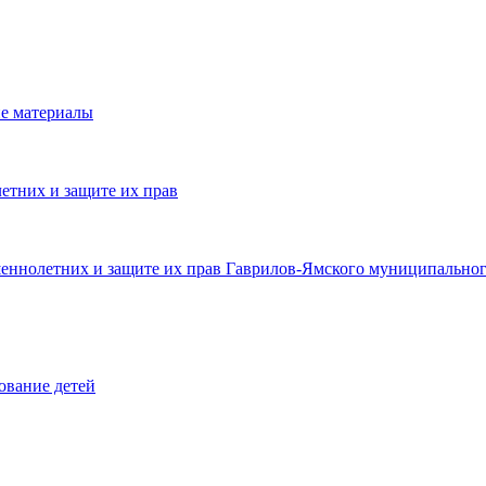
е материалы
етних и защите их прав
шеннолетних и защите их прав Гаврилов-Ямского муниципальног
ование детей