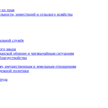
 их прав
льности, инвестиций и сельского хозяйства
альной службе
го заказа
данской обороне и чрезвычайным ситуациям
благоустройства
ству, имущественным и земельным отношениям
одежной политики
труда