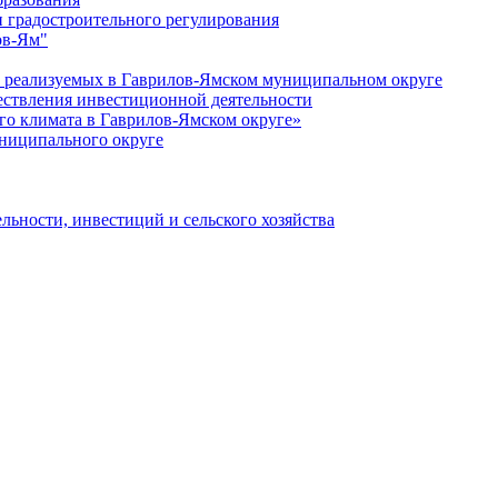
 градостроительного регулирования
ов-Ям"
еализуемых в Гаврилов-Ямском муниципальном округе
ествления инвестиционной деятельности
о климата в Гаврилов-Ямском округе»
ниципального округе
льности, инвестиций и сельского хозяйства