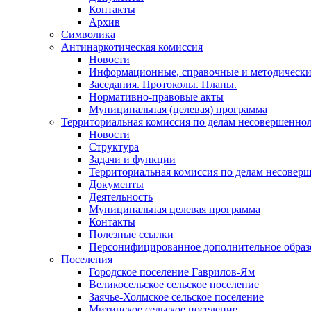
Контакты
Архив
Символика
Антинаркотическая комиссия
Новости
Информационные, справочные и методически
Заседания. Протоколы. Планы.
Нормативно-правовые акты
Муниципальная (целевая) программа
Территориальная комиссия по делам несовершеннол
Новости
Структура
Задачи и функции
Территориальная комиссия по делам несовер
Документы
Деятельность
Муниципальная целевая программа
Контакты
Полезные ссылки
Персонифицированное дополнительное образ
Поселения
Городское поселение Гаврилов-Ям
Великосельское сельское поселение
Заячье-Холмское сельское поселение
Митинское сельское поселение