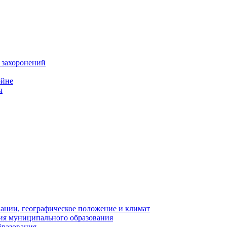
 захоронений
ойне
ы
нии, географическое положение и климат
ия муниципального образования
бразования