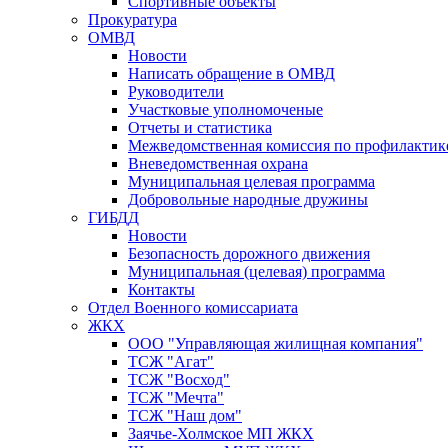
Спортивные объекты
Прокуратура
ОМВД
Новости
Написать обращение в ОМВД
Руководители
Участковые уполномоченые
Отчеты и статистика
Межведомственная комиссия по профилактик
Вневедомственная охрана
Муниципальная целевая программа
Добровольные народные дружины
ГИБДД
Новости
Безопасность дорожного движения
Муниципальная (целевая) программа
Контакты
Отдел Военного комиссариата
ЖКХ
ООО "Управляющая жилищная компания"
ТСЖ "Агат"
ТСЖ "Восход"
ТСЖ "Мечта"
ТСЖ "Наш дом"
Заячье-Холмское МП ЖКХ