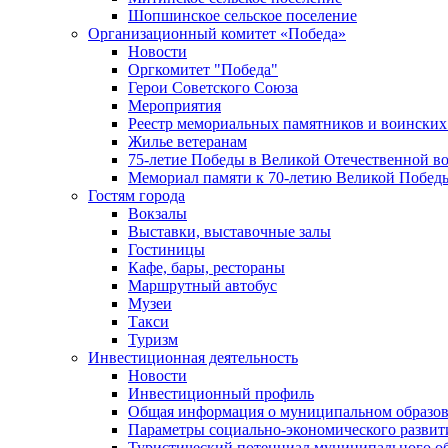
Шопшинское сельское поселение
Организационный комитет «Победа»
Новости
Оргкомитет "Победа"
Герои Советского Союза
Мероприятия
Реестр мемориальных памятников и воинских
Жилье ветеранам
75-летие Победы в Великой Отечественной в
Мемориал памяти к 70-летию Великой Побед
Гостям города
Вокзалы
Выставки, выставочные залы
Гостиницы
Кафе, бары, рестораны
Маршрутный автобус
Музеи
Такси
Туризм
Инвестиционная деятельность
Новости
Инвестиционный профиль
Общая информация о муниципальном образова
Параметры социально-экономического развит
Туристический потенциал муниципального о