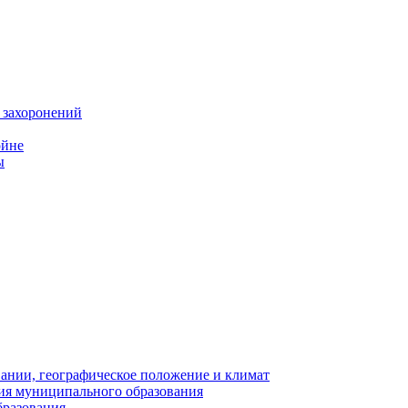
 захоронений
ойне
ы
нии, географическое положение и климат
ия муниципального образования
бразования