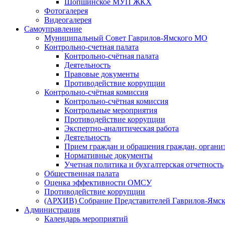
Шопшинское МУП ЖКХ
Фотогалерея
Видеогалерея
Самоуправление
Муниципальный Совет Гаврилов-Ямского МО
Контрольно-счетная палата
Контрольно-счётная палата
Деятельность
Правовые документы
Противодействие коррупции
Контрольно-счётная комиссия
Контрольно-счётная комиссия
Контрольные мероприятия
Противодействие коррупции
Экспертно-аналитическая работа
Деятельность
Прием граждан и обращения граждан, органи
Нормативные документы
Учетная политика и бухгалтерская отчетность
Общественная палата
Оценка эффективности ОМСУ
Противодействие коррупции
(АРХИВ) Собрание Представителей Гаврилов-Ямск
Администрация
Календарь мероприятий