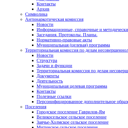
Контакты
Архив
Символика
Антинаркотическая комиссия
Новости
Информационные, справочные и методически
Заседания. Протоколы. Планы.
Нормативно-правовые акты
Муниципальная (целевая) программа
Территориальная комиссия по делам несовершеннол
Новости
Структура
Задачи и функции
Территориальная комиссия по делам несовер
Документы
Деятельность
Муниципальная целевая программа
Контакты
Полезные ссылки
Персонифицированное дополнительное образ
Поселения
Городское поселение Гаврилов-Ям
Великосельское сельское поселение
Заячье-Холмское сельское поселение
Митинское сельское поселение