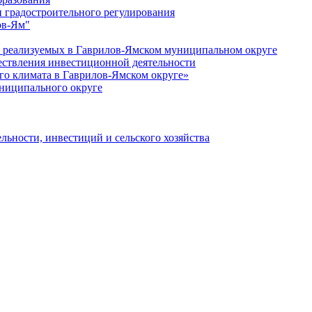
 градостроительного регулирования
ов-Ям"
еализуемых в Гаврилов-Ямском муниципальном округе
ествления инвестиционной деятельности
о климата в Гаврилов-Ямском округе»
ниципального округе
льности, инвестиций и сельского хозяйства