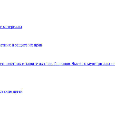
е материалы
етних и защите их прав
шеннолетних и защите их прав Гаврилов-Ямского муниципальног
ование детей