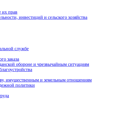
 их прав
льности, инвестиций и сельского хозяйства
альной службе
го заказа
данской обороне и чрезвычайным ситуациям
благоустройства
ству, имущественным и земельным отношениям
одежной политики
труда