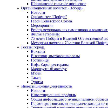
Шопшинское сельское поселение
Организационный комитет «Победа»
Новости
Оргкомитет "Победа"
Герои Советского Союза
Мероприятия
Реестр мемориальных памятников и воинских
Жилье ветеранам
75-летие Победы в Великой Отечественной в
Мемориал памяти к 70-летию Великой Побед
Гостям города
Вокзалы
Выставки, выставочные залы
Гостиницы
Кафе, бары, рестораны
Маршрутный автобус
Музеи
Такси
Туризм
Инвестиционная деятельность
Новости
Инвестиционный профиль
Общая информация о муниципальном образова
Параметры социально-экономического развит
Туристический потенциал муниципального о