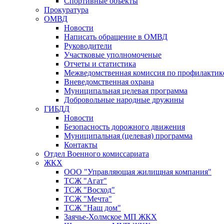
Спортивные объекты
Прокуратура
ОМВД
Новости
Написать обращение в ОМВД
Руководители
Участковые уполномоченые
Отчеты и статистика
Межведомственная комиссия по профилактик
Вневедомственная охрана
Муниципальная целевая программа
Добровольные народные дружины
ГИБДД
Новости
Безопасность дорожного движения
Муниципальная (целевая) программа
Контакты
Отдел Военного комиссариата
ЖКХ
ООО "Управляющая жилищная компания"
ТСЖ "Агат"
ТСЖ "Восход"
ТСЖ "Мечта"
ТСЖ "Наш дом"
Заячье-Холмское МП ЖКХ