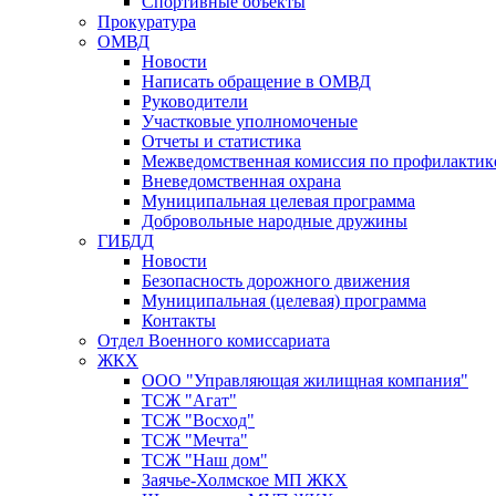
Спортивные объекты
Прокуратура
ОМВД
Новости
Написать обращение в ОМВД
Руководители
Участковые уполномоченые
Отчеты и статистика
Межведомственная комиссия по профилактик
Вневедомственная охрана
Муниципальная целевая программа
Добровольные народные дружины
ГИБДД
Новости
Безопасность дорожного движения
Муниципальная (целевая) программа
Контакты
Отдел Военного комиссариата
ЖКХ
ООО "Управляющая жилищная компания"
ТСЖ "Агат"
ТСЖ "Восход"
ТСЖ "Мечта"
ТСЖ "Наш дом"
Заячье-Холмское МП ЖКХ