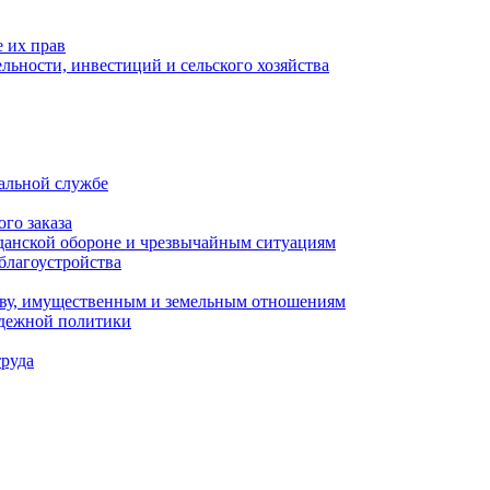
 их прав
льности, инвестиций и сельского хозяйства
альной службе
го заказа
данской обороне и чрезвычайным ситуациям
благоустройства
ству, имущественным и земельным отношениям
одежной политики
труда