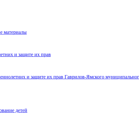
е материалы
етних и защите их прав
шеннолетних и защите их прав Гаврилов-Ямского муниципальног
ование детей