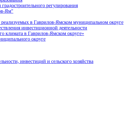
 градостроительного регулирования
ов-Ям"
еализуемых в Гаврилов-Ямском муниципальном округе
ествления инвестиционной деятельности
о климата в Гаврилов-Ямском округе»
ниципального округе
льности, инвестиций и сельского хозяйства