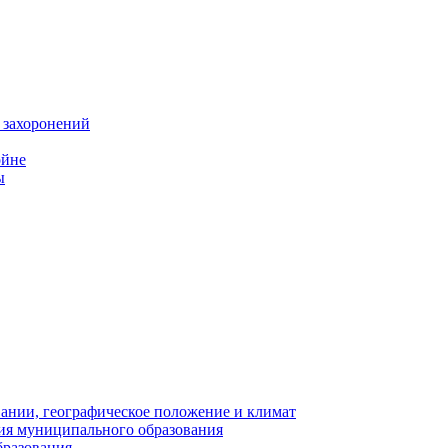
 захоронений
ойне
ы
нии, географическое положение и климат
ия муниципального образования
бразования