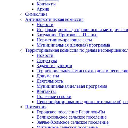
Контакты
Архив
Символика
Антинаркотическая комиссия
Новости
Информационные, справочные и методически
Заседания. Протоколы. Планы.
Нормативно-правовые акты
Муниципальная (целевая) программа
Территориальная комиссия по делам несовершеннол
Новости
Структура
Задачи и функции
Территориальная комиссия по делам несовер
Документы
Деятельность
Муниципальная целевая программа
Контакты
Полезные ссылки
Персонифицированное дополнительное образ
Поселения
Городское поселение Гаврилов-Ям
Великосельское сельское поселение
Заячье-Холмское сельское поселение
Митинское сельское поселение