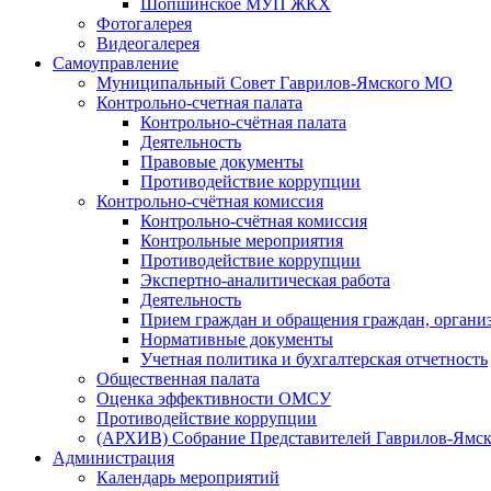
Шопшинское МУП ЖКХ
Фотогалерея
Видеогалерея
Самоуправление
Муниципальный Совет Гаврилов-Ямского МО
Контрольно-счетная палата
Контрольно-счётная палата
Деятельность
Правовые документы
Противодействие коррупции
Контрольно-счётная комиссия
Контрольно-счётная комиссия
Контрольные мероприятия
Противодействие коррупции
Экспертно-аналитическая работа
Деятельность
Прием граждан и обращения граждан, органи
Нормативные документы
Учетная политика и бухгалтерская отчетность
Общественная палата
Оценка эффективности ОМСУ
Противодействие коррупции
(АРХИВ) Собрание Представителей Гаврилов-Ямск
Администрация
Календарь мероприятий