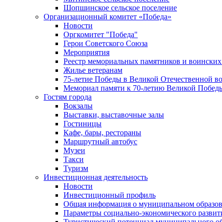
Шопшинское сельское поселение
Организационный комитет «Победа»
Новости
Оргкомитет "Победа"
Герои Советского Союза
Мероприятия
Реестр мемориальных памятников и воинских
Жилье ветеранам
75-летие Победы в Великой Отечественной в
Мемориал памяти к 70-летию Великой Побед
Гостям города
Вокзалы
Выставки, выставочные залы
Гостиницы
Кафе, бары, рестораны
Маршрутный автобус
Музеи
Такси
Туризм
Инвестиционная деятельность
Новости
Инвестиционный профиль
Общая информация о муниципальном образова
Параметры социально-экономического развит
Туристический потенциал муниципального о