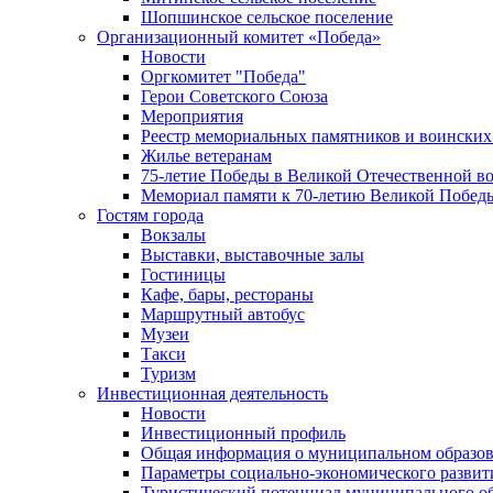
Шопшинское сельское поселение
Организационный комитет «Победа»
Новости
Оргкомитет "Победа"
Герои Советского Союза
Мероприятия
Реестр мемориальных памятников и воинских
Жилье ветеранам
75-летие Победы в Великой Отечественной в
Мемориал памяти к 70-летию Великой Побед
Гостям города
Вокзалы
Выставки, выставочные залы
Гостиницы
Кафе, бары, рестораны
Маршрутный автобус
Музеи
Такси
Туризм
Инвестиционная деятельность
Новости
Инвестиционный профиль
Общая информация о муниципальном образова
Параметры социально-экономического развит
Туристический потенциал муниципального о