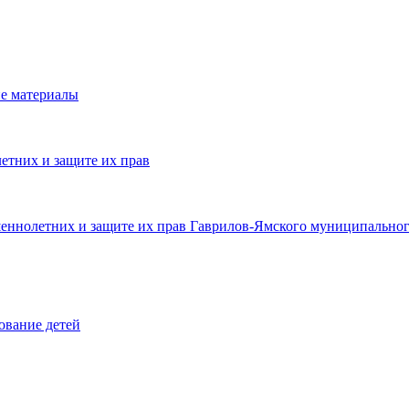
е материалы
етних и защите их прав
шеннолетних и защите их прав Гаврилов-Ямского муниципальног
ование детей