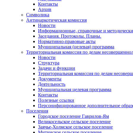
Контакты
Архив
Символика
Антинаркотическая комиссия
Новости
Информационные, справочные и методически
Заседания. Протоколы. Планы.
Нормативно-правовые акты
Муниципальная (целевая) программа
Территориальная комиссия по делам несовершеннол
Новости
Структура
Задачи и функции
Территориальная комиссия по делам несовер
Документы
Деятельность
Муниципальная целевая программа
Контакты
Полезные ссылки
Персонифицированное дополнительное образ
Поселения
Городское поселение Гаврилов-Ям
Великосельское сельское поселение
Заячье-Холмское сельское поселение
Митинское сельское поселение