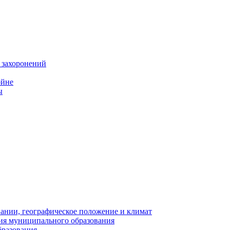
 захоронений
ойне
ы
нии, географическое положение и климат
ия муниципального образования
бразования