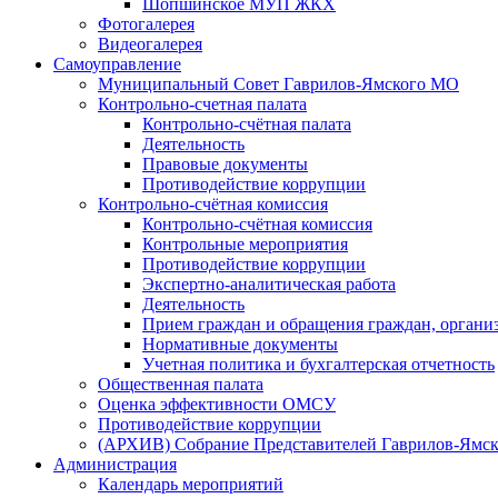
Шопшинское МУП ЖКХ
Фотогалерея
Видеогалерея
Самоуправление
Муниципальный Совет Гаврилов-Ямского МО
Контрольно-счетная палата
Контрольно-счётная палата
Деятельность
Правовые документы
Противодействие коррупции
Контрольно-счётная комиссия
Контрольно-счётная комиссия
Контрольные мероприятия
Противодействие коррупции
Экспертно-аналитическая работа
Деятельность
Прием граждан и обращения граждан, органи
Нормативные документы
Учетная политика и бухгалтерская отчетность
Общественная палата
Оценка эффективности ОМСУ
Противодействие коррупции
(АРХИВ) Собрание Представителей Гаврилов-Ямск
Администрация
Календарь мероприятий