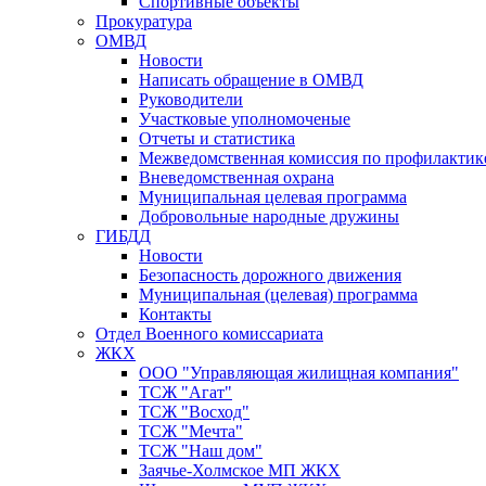
Спортивные объекты
Прокуратура
ОМВД
Новости
Написать обращение в ОМВД
Руководители
Участковые уполномоченые
Отчеты и статистика
Межведомственная комиссия по профилактик
Вневедомственная охрана
Муниципальная целевая программа
Добровольные народные дружины
ГИБДД
Новости
Безопасность дорожного движения
Муниципальная (целевая) программа
Контакты
Отдел Военного комиссариата
ЖКХ
ООО "Управляющая жилищная компания"
ТСЖ "Агат"
ТСЖ "Восход"
ТСЖ "Мечта"
ТСЖ "Наш дом"
Заячье-Холмское МП ЖКХ