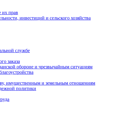
 их прав
льности, инвестиций и сельского хозяйства
альной службе
го заказа
данской обороне и чрезвычайным ситуациям
благоустройства
ству, имущественным и земельным отношениям
одежной политики
труда