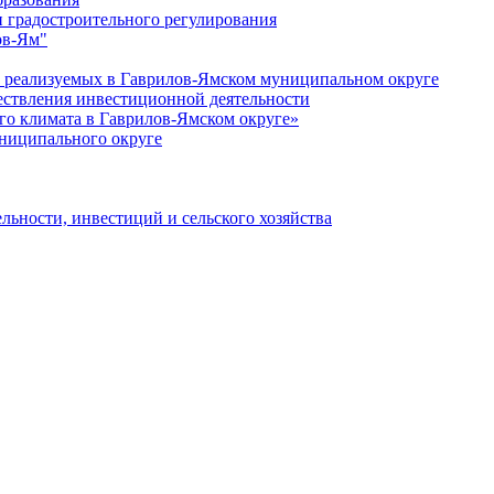
 градостроительного регулирования
ов-Ям"
еализуемых в Гаврилов-Ямском муниципальном округе
ествления инвестиционной деятельности
о климата в Гаврилов-Ямском округе»
ниципального округе
льности, инвестиций и сельского хозяйства