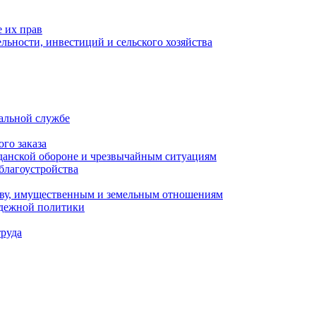
 их прав
льности, инвестиций и сельского хозяйства
альной службе
го заказа
данской обороне и чрезвычайным ситуациям
благоустройства
ству, имущественным и земельным отношениям
одежной политики
труда