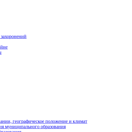
 захоронений
ойне
ы
нии, географическое положение и климат
ия муниципального образования
бразования