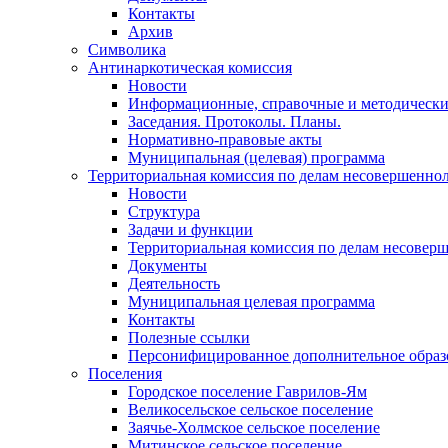
Контакты
Архив
Символика
Антинаркотическая комиссия
Новости
Информационные, справочные и методически
Заседания. Протоколы. Планы.
Нормативно-правовые акты
Муниципальная (целевая) программа
Территориальная комиссия по делам несовершеннол
Новости
Структура
Задачи и функции
Территориальная комиссия по делам несовер
Документы
Деятельность
Муниципальная целевая программа
Контакты
Полезные ссылки
Персонифицированное дополнительное образ
Поселения
Городское поселение Гаврилов-Ям
Великосельское сельское поселение
Заячье-Холмское сельское поселение
Митинское сельское поселение