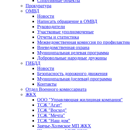
Спортивные объекты
Прокуратура
ОМВД
Новости
Написать обращение в ОМВД
Руководители
Участковые уполномоченые
Отчеты и статистика
Межведомственная комиссия по профилактик
Вневедомственная охрана
Муниципальная целевая программа
Добровольные народные дружины
ГИБДД
Новости
Безопасность дорожного движения
Муниципальная (целевая) программа
Контакты
Отдел Военного комиссариата
ЖКХ
ООО "Управляющая жилищная компания"
ТСЖ "Агат"
ТСЖ "Восход"
ТСЖ "Мечта"
ТСЖ "Наш дом"
Заячье-Холмское МП ЖКХ