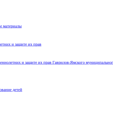
е материалы
етних и защите их прав
шеннолетних и защите их прав Гаврилов-Ямского муниципальног
ование детей