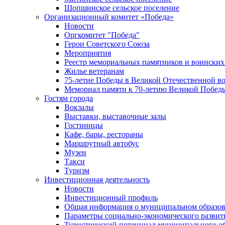
Шопшинское сельское поселение
Организационный комитет «Победа»
Новости
Оргкомитет "Победа"
Герои Советского Союза
Мероприятия
Реестр мемориальных памятников и воинских
Жилье ветеранам
75-летие Победы в Великой Отечественной в
Мемориал памяти к 70-летию Великой Побед
Гостям города
Вокзалы
Выставки, выставочные залы
Гостиницы
Кафе, бары, рестораны
Маршрутный автобус
Музеи
Такси
Туризм
Инвестиционная деятельность
Новости
Инвестиционный профиль
Общая информация о муниципальном образова
Параметры социально-экономического развит
Туристический потенциал муниципального о