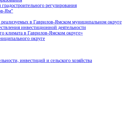
 градостроительного регулирования
ов-Ям"
еализуемых в Гаврилов-Ямском муниципальном округе
ествления инвестиционной деятельности
о климата в Гаврилов-Ямском округе»
ниципального округе
льности, инвестиций и сельского хозяйства