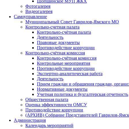
Шопшинское МУП ЖКХ
Фотогалерея
Видеогалерея
Самоуправление
Муниципальный Совет Гаврилов-Ямского МО
Контрольно-счетная палата
Контрольно-счётная палата
Деятельность
Правовые документы
Противодействие коррупции
Контрольно-счётная комиссия
Контрольно-счётная комиссия
Контрольные мероприятия
Противодействие коррупции
Экспертно-аналитическая работа
Деятельность
Прием граждан и обращения граждан, органи
Нормативные документы
Учетная политика и бухгалтерская отчетность
Общественная палата
Оценка эффективности ОМСУ
Противодействие коррупции
(АРХИВ) Собрание Представителей Гаврилов-Ямск
Администрация
Календарь мероприятий