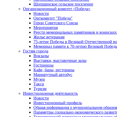
Шопшинское сельское поселение
Организационный комитет «Победа»
Новости
Оргкомитет "Победа"
Герои Советского Союза
Мероприятия
Реестр мемориальных памятников и воинских
Жилье ветеранам
75-летие Победы в Великой Отечественной в
Мемориал памяти к 70-летию Великой Побед
Гостям города
Вокзалы
Выставки, выставочные залы
Гостиницы
Кафе, бары, рестораны
Маршрутный автобус
Музеи
Такси
Туризм
Инвестиционная деятельность
Новости
Инвестиционный профиль
Общая информация о муниципальном образова
Параметры социально-экономического развит
Туристический потенциал муниципального о