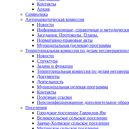
Контакты
Архив
Символика
Антинаркотическая комиссия
Новости
Информационные, справочные и методически
Заседания. Протоколы. Планы.
Нормативно-правовые акты
Муниципальная (целевая) программа
Территориальная комиссия по делам несовершеннол
Новости
Структура
Задачи и функции
Территориальная комиссия по делам несовер
Документы
Деятельность
Муниципальная целевая программа
Контакты
Полезные ссылки
Персонифицированное дополнительное образ
Поселения
Городское поселение Гаврилов-Ям
Великосельское сельское поселение
Заячье-Холмское сельское поселение
Митинское сельское поселение