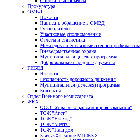
Спортивные объекты
Прокуратура
ОМВД
Новости
Написать обращение в ОМВД
Руководители
Участковые уполномоченые
Отчеты и статистика
Межведомственная комиссия по профилактик
Вневедомственная охрана
Муниципальная целевая программа
Добровольные народные дружины
ГИБДД
Новости
Безопасность дорожного движения
Муниципальная (целевая) программа
Контакты
Отдел Военного комиссариата
ЖКХ
ООО "Управляющая жилищная компания"
ТСЖ "Агат"
ТСЖ "Восход"
ТСЖ "Мечта"
ТСЖ "Наш дом"
Заячье-Холмское МП ЖКХ