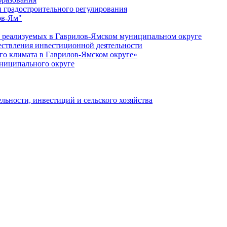
 градостроительного регулирования
ов-Ям"
еализуемых в Гаврилов-Ямском муниципальном округе
ествления инвестиционной деятельности
о климата в Гаврилов-Ямском округе»
ниципального округе
льности, инвестиций и сельского хозяйства