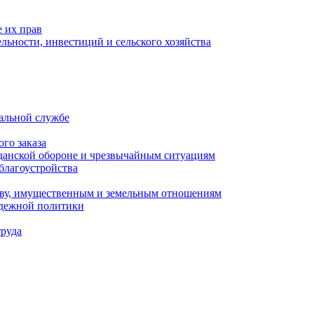
 их прав
льности, инвестиций и сельского хозяйства
альной службе
го заказа
данской обороне и чрезвычайным ситуациям
благоустройства
ству, имущественным и земельным отношениям
одежной политики
труда