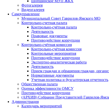
Шопшинское МУП ЖКХ
Фотогалерея
Видеогалерея
Самоуправление
Муниципальный Совет Гаврилов-Ямского МО
Контрольно-счетная палата
Контрольно-счётная палата
Деятельность
Правовые документы
Противодействие коррупции
Контрольно-счётная комиссия
Контрольно-счётная комиссия
Контрольные мероприятия
Противодействие коррупции
Экспертно-аналитическая работа
Деятельность
Прием граждан и обращения граждан, органи
Нормативные документы
Учетная политика и бухгалтерская отчетность
Общественная палата
Оценка эффективности ОМСУ
Противодействие коррупции
(АРХИВ) Собрание Представителей Гаврилов-Ямск
Администрация
Календарь мероприятий