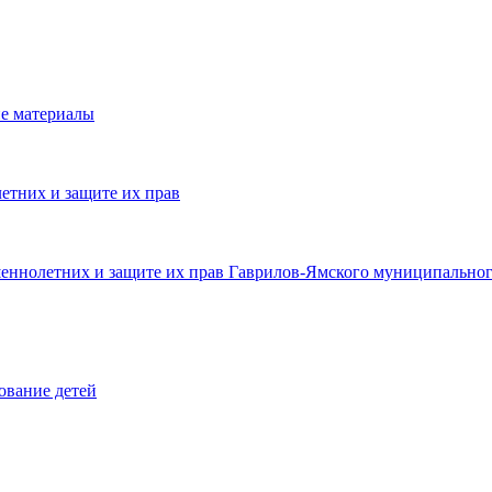
е материалы
етних и защите их прав
шеннолетних и защите их прав Гаврилов-Ямского муниципальног
ование детей