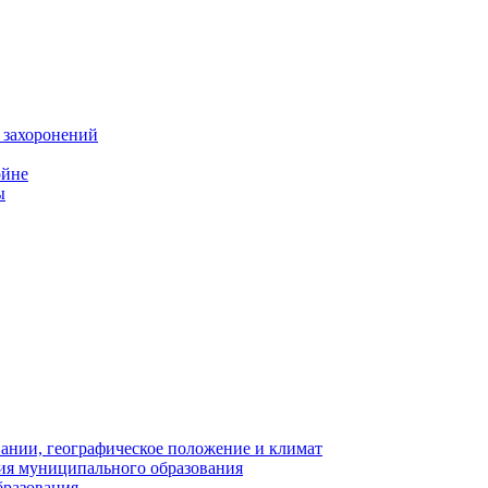
 захоронений
ойне
ы
нии, географическое положение и климат
ия муниципального образования
бразования