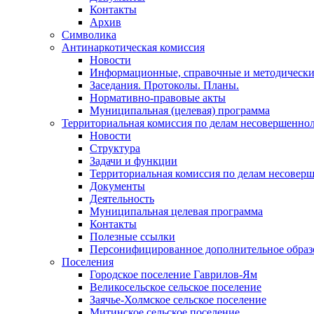
Контакты
Архив
Символика
Антинаркотическая комиссия
Новости
Информационные, справочные и методически
Заседания. Протоколы. Планы.
Нормативно-правовые акты
Муниципальная (целевая) программа
Территориальная комиссия по делам несовершеннол
Новости
Структура
Задачи и функции
Территориальная комиссия по делам несовер
Документы
Деятельность
Муниципальная целевая программа
Контакты
Полезные ссылки
Персонифицированное дополнительное образ
Поселения
Городское поселение Гаврилов-Ям
Великосельское сельское поселение
Заячье-Холмское сельское поселение
Митинское сельское поселение