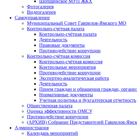
Шопшинское МУП ЖКХ
Фотогалерея
Видеогалерея
Самоуправление
Муниципальный Совет Гаврилов-Ямского МО
Контрольно-счетная палата
Контрольно-счётная палата
Деятельность
Правовые документы
Противодействие коррупции
Контрольно-счётная комиссия
Контрольно-счётная комиссия
Контрольные мероприятия
Противодействие коррупции
Экспертно-аналитическая работа
Деятельность
Прием граждан и обращения граждан, органи
Нормативные документы
Учетная политика и бухгалтерская отчетность
Общественная палата
Оценка эффективности ОМСУ
Противодействие коррупции
(АРХИВ) Собрание Представителей Гаврилов-Ямск
Администрация
Календарь мероприятий