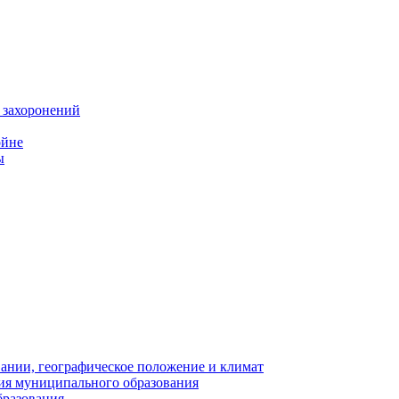
 захоронений
ойне
ы
нии, географическое положение и климат
ия муниципального образования
бразования