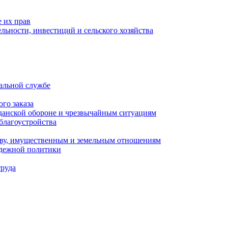
 их прав
льности, инвестиций и сельского хозяйства
альной службе
го заказа
данской обороне и чрезвычайным ситуациям
благоустройства
ству, имущественным и земельным отношениям
одежной политики
труда