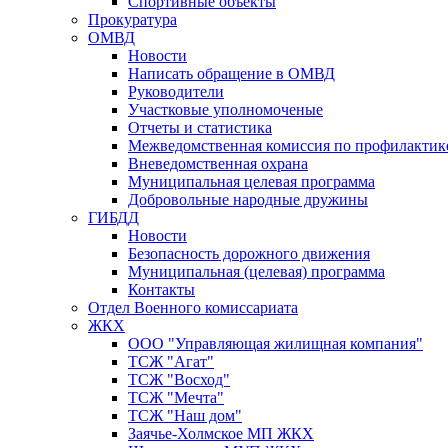
Спортивные объекты
Прокуратура
ОМВД
Новости
Написать обращение в ОМВД
Руководители
Участковые уполномоченые
Отчеты и статистика
Межведомственная комиссия по профилактик
Вневедомственная охрана
Муниципальная целевая программа
Добровольные народные дружины
ГИБДД
Новости
Безопасность дорожного движения
Муниципальная (целевая) программа
Контакты
Отдел Военного комиссариата
ЖКХ
ООО "Управляющая жилищная компания"
ТСЖ "Агат"
ТСЖ "Восход"
ТСЖ "Мечта"
ТСЖ "Наш дом"
Заячье-Холмское МП ЖКХ