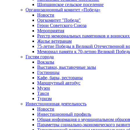
Шопшинское сельское поселение
Организационный комитет «Победа»
Новости
Оргкомитет "Победа"
Герои Советского Союза
Мероприятия
Реестр мемориальных памятников и воинских
Жилье ветеранам
75-летие Победы в Великой Отечественной в
Мемориал памяти к 70-летию Великой Побед
Гостям города
Вокзалы
Выставки, выставочные залы
Гостиницы
Кафе, бары, рестораны
Маршрутный автобус
Музеи
Такси
Туризм
Инвестиционная деятельность
Новости
Инвестиционный профиль
Общая информация о муниципальном образова
Параметры социально-экономического развит
Туристический потенциал муниципального о