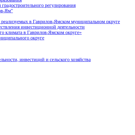
 градостроительного регулирования
ов-Ям"
еализуемых в Гаврилов-Ямском муниципальном округе
ествления инвестиционной деятельности
о климата в Гаврилов-Ямском округе»
ниципального округе
льности, инвестиций и сельского хозяйства