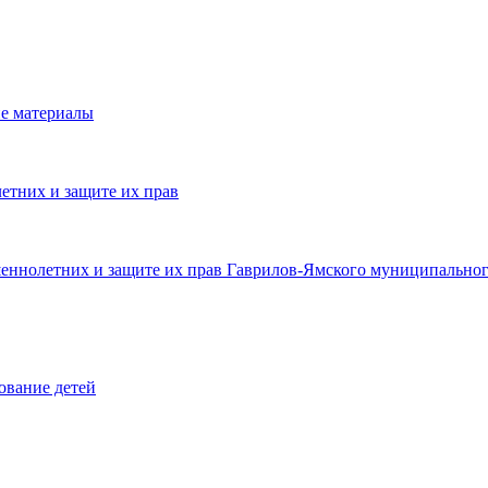
е материалы
етних и защите их прав
шеннолетних и защите их прав Гаврилов-Ямского муниципальног
ование детей