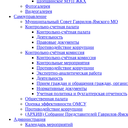
Шопшинское МУП ЖКХ
Фотогалерея
Видеогалерея
Самоуправление
Муниципальный Совет Гаврилов-Ямского МО
Контрольно-счетная палата
Контрольно-счётная палата
Деятельность
Правовые документы
Противодействие коррупции
Контрольно-счётная комиссия
Контрольно-счётная комиссия
Контрольные мероприятия
Противодействие коррупции
Экспертно-аналитическая работа
Деятельность
Прием граждан и обращения граждан, органи
Нормативные документы
Учетная политика и бухгалтерская отчетность
Общественная палата
Оценка эффективности ОМСУ
Противодействие коррупции
(АРХИВ) Собрание Представителей Гаврилов-Ямск
Администрация
Календарь мероприятий