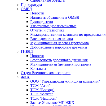
Спортивные объекты
Прокуратура
ОМВД
Новости
Написать обращение в ОМВД
Руководители
Участковые уполномоченые
Отчеты и статистика
Межведомственная комиссия по профилактик
Вневедомственная охрана
Муниципальная целевая программа
Добровольные народные дружины
ГИБДД
Новости
Безопасность дорожного движения
Муниципальная (целевая) программа
Контакты
Отдел Военного комиссариата
ЖКХ
ООО "Управляющая жилищная компания"
ТСЖ "Агат"
ТСЖ "Восход"
ТСЖ "Мечта"
ТСЖ "Наш дом"
Заячье-Холмское МП ЖКХ