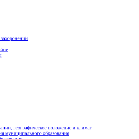
 захоронений
ойне
ы
нии, географическое положение и климат
ия муниципального образования
бразования