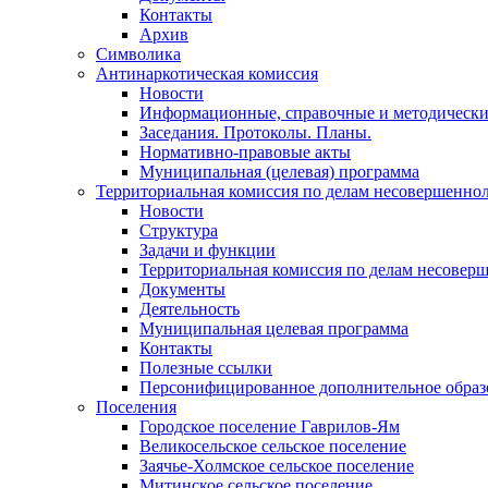
Контакты
Архив
Символика
Антинаркотическая комиссия
Новости
Информационные, справочные и методически
Заседания. Протоколы. Планы.
Нормативно-правовые акты
Муниципальная (целевая) программа
Территориальная комиссия по делам несовершеннол
Новости
Структура
Задачи и функции
Территориальная комиссия по делам несовер
Документы
Деятельность
Муниципальная целевая программа
Контакты
Полезные ссылки
Персонифицированное дополнительное образ
Поселения
Городское поселение Гаврилов-Ям
Великосельское сельское поселение
Заячье-Холмское сельское поселение
Митинское сельское поселение