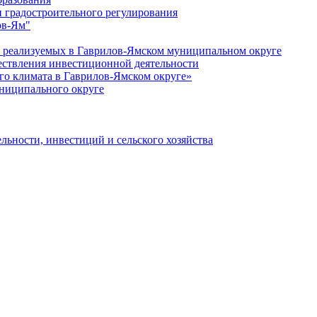
 градостроительного регулирования
ов-Ям"
еализуемых в Гаврилов-Ямском муниципальном округе
ествления инвестиционной деятельности
о климата в Гаврилов-Ямском округе»
ниципального округе
льности, инвестиций и сельского хозяйства