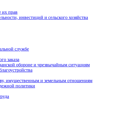
 их прав
льности, инвестиций и сельского хозяйства
альной службе
го заказа
данской обороне и чрезвычайным ситуациям
благоустройства
ству, имущественным и земельным отношениям
одежной политики
труда