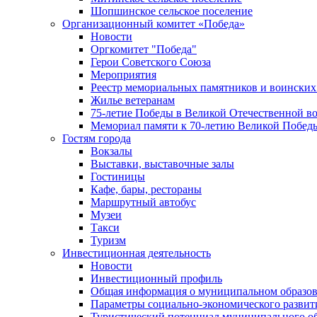
Шопшинское сельское поселение
Организационный комитет «Победа»
Новости
Оргкомитет "Победа"
Герои Советского Союза
Мероприятия
Реестр мемориальных памятников и воинских
Жилье ветеранам
75-летие Победы в Великой Отечественной в
Мемориал памяти к 70-летию Великой Побед
Гостям города
Вокзалы
Выставки, выставочные залы
Гостиницы
Кафе, бары, рестораны
Маршрутный автобус
Музеи
Такси
Туризм
Инвестиционная деятельность
Новости
Инвестиционный профиль
Общая информация о муниципальном образова
Параметры социально-экономического развит
Туристический потенциал муниципального о