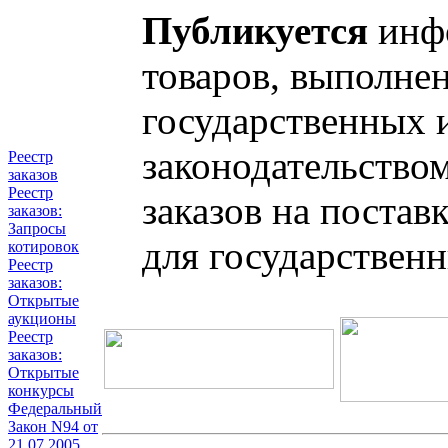
Публикуется
инфо
товаров, выполнен
государственных 
законодательство
Реестр
заказов
Реестр
заказов на постав
заказов:
Запросы
для государствен
котировок
Реестр
заказов:
Открытые
аукционы
Реестр
заказов:
Открытые
конкурсы
Федеральный
Закон N94 от
21.07.2005