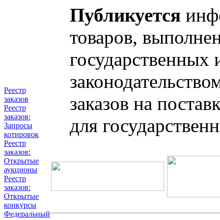
Публикуется
инфо
товаров, выполнен
государственных 
законодательство
Реестр
заказов на постав
заказов
Реестр
заказов:
для государствен
Запросы
котировок
Реестр
заказов:
Открытые
аукционы
Реестр
заказов:
Открытые
конкурсы
Федеральный