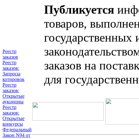
Публикуется
инфо
товаров, выполнен
государственных 
законодательство
Реестр
заказов
заказов на постав
Реестр
заказов:
Запросы
для государствен
котировок
Реестр
заказов:
Открытые
аукционы
Реестр
заказов:
Открытые
конкурсы
Федеральный
Закон N94 от