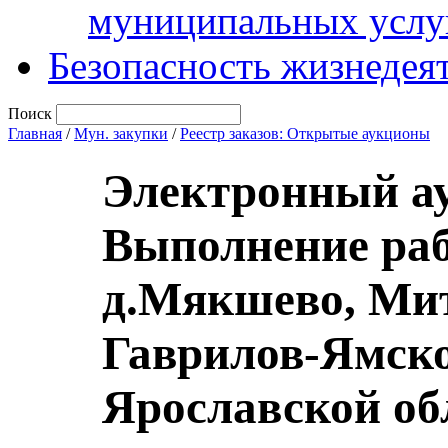
муниципальных услу
Безопасность жизнедея
Поиск
Главная
/
Мун. закупки
/
Реестр заказов: Открытые аукционы
Электронный а
Выполнение раб
д.Мякшево, Мит
Гаврилов-Ямско
Ярославской об